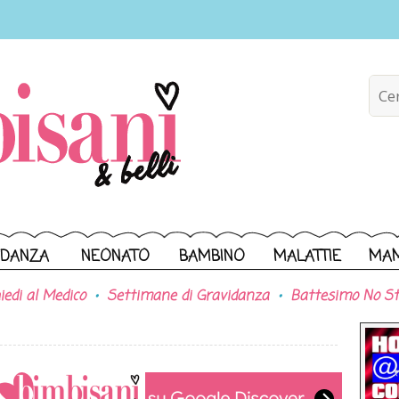
IDANZA
NEONATO
BAMBINO
MALATTIE
MA
iedi al Medico
Settimane di Gravidanza
Battesimo No St