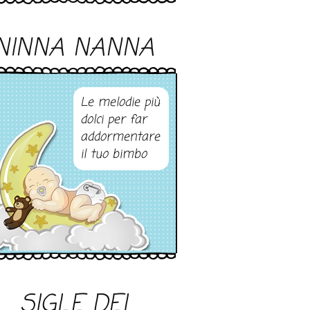
NINNA NANNA
Le melodie più
dolci per far
addormentare
il tuo bimbo
SIGLE DEI