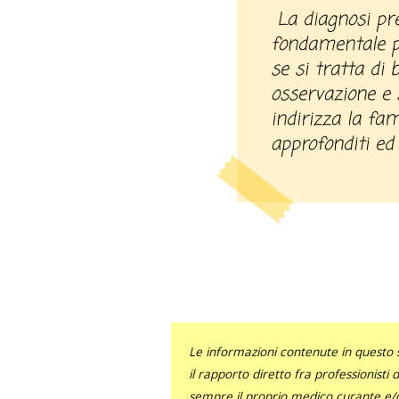
La diagnosi precoce del diabete è
fondamentale pe
se si tratta di
osservazione e s
indirizza la fa
approfonditi ed
Le informazioni contenute in questo 
il rapporto diretto fra professionisti
sempre il proprio medico curante e/o 