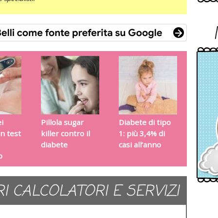
i
Pillola sugar
Diabete di tipo
n test
killer contro il
1: più 3,4% di
diabete
casi all’anno
o
RI CALCOLATORI E SERVIZI