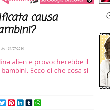
G
ficata causa
bambini?
ato il
31/07/2020
ulina alien e provocherebbe il
i bambini. Ecco di che cosa si
acebook
Twitter
Pinterest
LinkedIn
Tumblr
WhatsApp