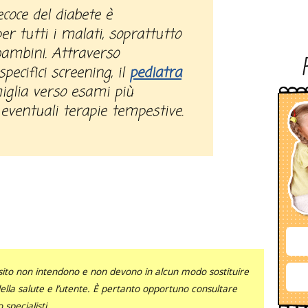
r tutti i malati, soprattutto
 bambini. Attraverso
pecifici screening, il
pediatra
miglia verso esami più
 eventuali terapie tempestive.
sito non intendono e non devono in alcun modo sostituire
 della salute e l’utente. È pertanto opportuno consultare
specialisti.