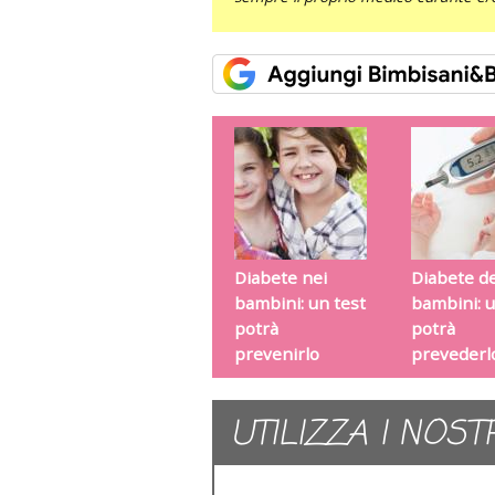
Diabete nei
Diabete de
bambini: un test
bambini: u
potrà
potrà
prevenirlo
prevederl
UTILIZZA I NOST