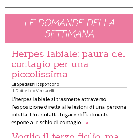
LE DOMANDE DELLA
SETTIMANA
Herpes labiale: paura del
contagio per una
piccolissima
Gli Specialisti Rispondono
di
Dottor Leo Venturelli
L’herpes labiale si trasmette attraverso
l'esposizione diretta alle lesioni di una persona
infetta. Un contatto fugace difficilmente
espone al rischio di contagio.
»
Voglio il terzo figlio, ma