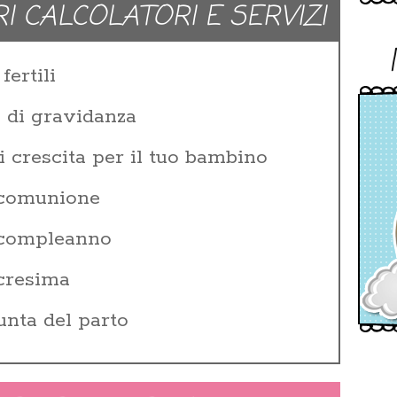
RI CALCOLATORI E SERVIZI
fertili
e di gravidanza
i crescita per il tuo bambino
 comunione
i compleanno
 cresima
unta del parto