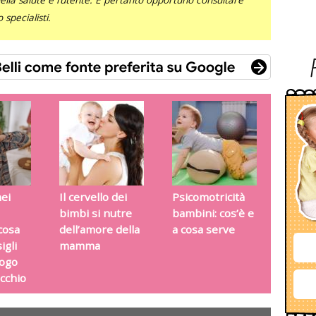
specialisti.
nei
Il cervello dei
Psicomotricità
bimbi si nutre
bambini: cos’è e
cosa
dell’amore della
a cosa serve
igli
mamma
logo
cchio