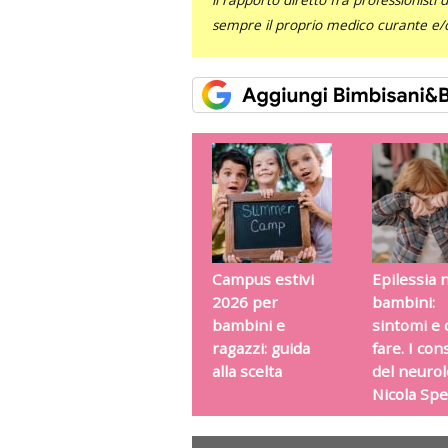
sempre il proprio medico curante e/o 
Campus estivi
Epilessia 
2026 per
bambini:
bambini e
sintomi e 
ragazzi: guida
fare. I cons
alla scelta
del neuro
Nicola Spe