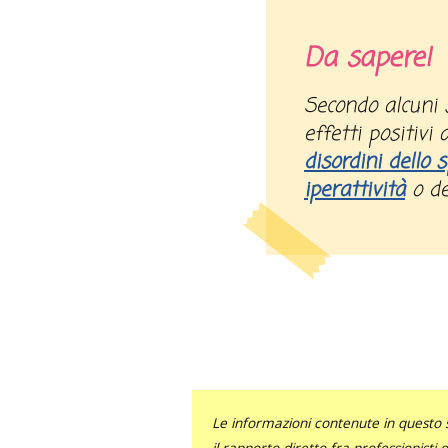
Da sapere!
Secondo alcuni studi la musica può avere
effetti positivi
disordini dello 
iperattività
o de
Le informazioni contenute in questo 
il rapporto diretto fra professionisti