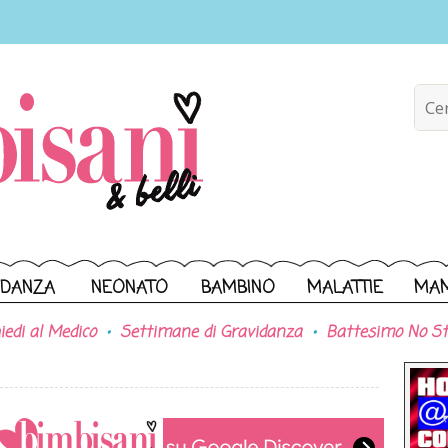
IDANZA
NEONATO
BAMBINO
MALATTIE
MA
iedi al Medico
Settimane di Gravidanza
Battesimo No St