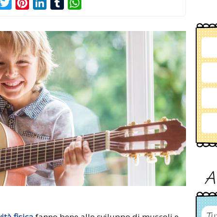
acebook
Twitter
Pinterest
LinkedIn
Tumblr
WhatsApp
A
Tu
ità fisica
fanno bene allo sviluppo di muscoli e