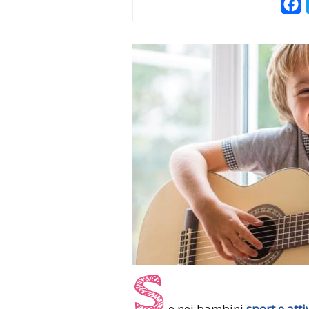
F
S
e nei bambini
sport e attiv