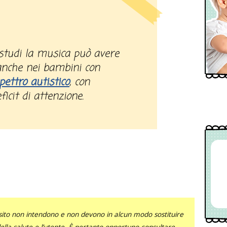
 anche nei bambini con
spettro autistico
, con
ficit di attenzione.
sito non intendono e non devono in alcun modo sostituire
 della salute e l’utente. È pertanto opportuno consultare