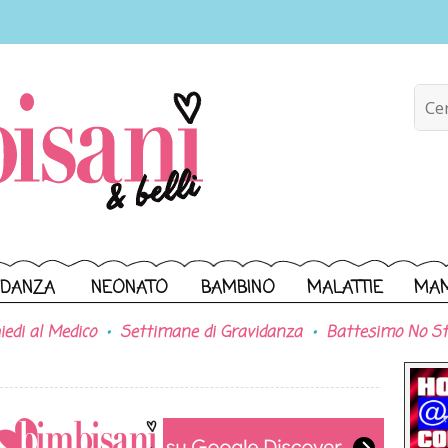
IDANZA
NEONATO
BAMBINO
MALATTIE
MA
iedi al Medico
Settimane di Gravidanza
Battesimo No St
a