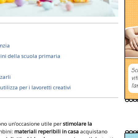
anzia
ini della scuola primaria
Sc
zarli
vi
l’a
tilizza per i lavoretti creativi
no un’occasione utile per
stimolare la
mbini:
materiali reperibili in casa
acquistano