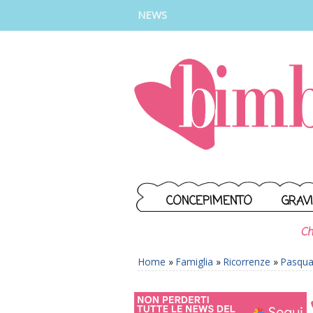
INSTAGRAM
FACEBOOK
TIKTOK
YOUTUBE
NEWS
CONCEPIMENTO
GRAV
Ch
Home
»
Famiglia
»
Ricorrenze
»
Pasqu