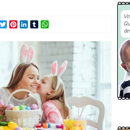
Vo
Qu
acebook
Twitter
Pinterest
LinkedIn
Tumblr
WhatsApp
de