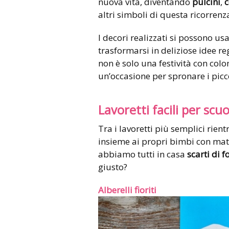
nuova vita, diventando
pulcini
,
c
altri simboli di questa ricorrenz
I decori realizzati si possono us
trasformarsi in deliziose idee re
non è solo una festività con col
un’occasione per spronare i picc
Lavoretti facili per scu
Tra i lavoretti più semplici rient
insieme ai propri bimbi con mater
abbiamo tutti in casa
scarti di f
giusto?
Alberelli fioriti