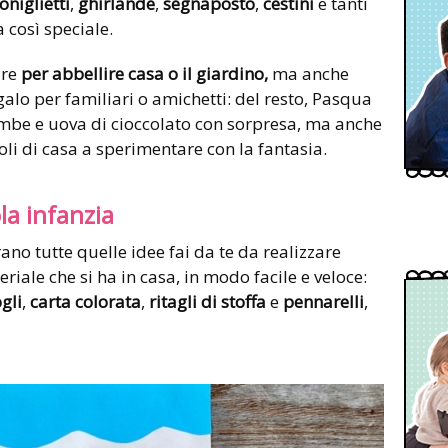
oniglietti
,
ghirlande
,
segnaposto
,
cestini
e tanti
a così speciale.
are
per abbellire casa o il giardino,
ma anche
galo per familiari o amichetti: del resto, Pasqua
ombe e uova di cioccolato con sorpresa, ma anche
oli di casa a sperimentare con la fantasia.
ola infanzia
rano tutte quelle idee fai da te da realizzare
iale che si ha in casa, in modo facile e veloce:
ogli
,
carta colorata
,
ritagli di stoffa
e
pennarelli
,