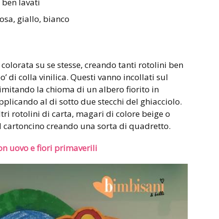
 ben lavati
rosa, giallo, bianco
a colorata su se stesse, creando tanti rotolini ben
o’ di colla vinilica. Questi vanno incollati sul
, imitando la chioma di un albero fiorito in
applicando al di sotto due stecchi del ghiacciolo.
tri rotolini di carta, magari di colore beige o
l cartoncino creando una sorta di quadretto.
n uovo e fiori primaverili