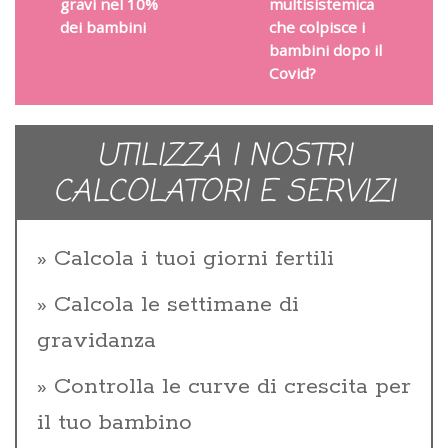
gravi nel 10%
multisistemica
dei bambini
che colpisce i
bambini dopo il
Covid?
UTILIZZA I NOSTRI
CALCOLATORI E SERVIZI
Calcola i tuoi giorni fertili
Calcola le settimane di
gravidanza
Controlla le curve di crescita per
il tuo bambino