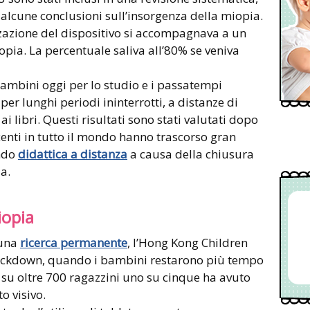
alcune conclusioni sull’insorgenza della miopia.
zzazione del dispositivo si accompagnava a un
opia. La percentuale saliva all’80% se veniva
 bambini oggi per lo studio e i passatempi
er lunghi periodi ininterrotti, a distanze di
ai libri. Questi risultati sono stati valutati dopo
enti in tutto il mondo hanno trascorso gran
endo
didattica a distanza
a causa della chiusura
a.
iopia
 una
ricerca permanente
, l’Hong Kong Children
lockdown, quando i bambini restarono più tempo
 su oltre 700 ragazzini uno su cinque ha avuto
o visivo.