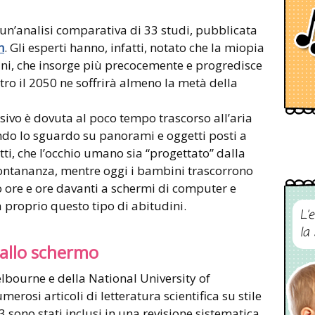
un’analisi comparativa di 33 studi, pubblicata
h
. Gli esperti hanno, infatti, notato che la miopia
ini, che insorge più precocemente e progredisce
ntro il 2050 ne soffrirà almeno la metà della
isivo è dovuta al poco tempo trascorso all’aria
ando lo sguardo su panorami e oggetti posti a
ti, che l’occhio umano sia “progettato” dalla
lontananza, mentre oggi i bambini trascorrono
 ore e ore davanti a schermi di computer e
 proprio questo tipo di abitudini.
L’
la
allo schermo
Melbourne e della National University of
rosi articoli di letteratura scientifica su stile
, 33 sono stati inclusi in una revisione sistematica,