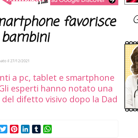
G
martphone favorisce
i bambini
ato il
27/12/2021
ti a pc, tablet e smartphone
 Gli esperti hanno notato una
del difetto visivo dopo la Dad
acebook
Twitter
Pinterest
LinkedIn
Tumblr
WhatsApp