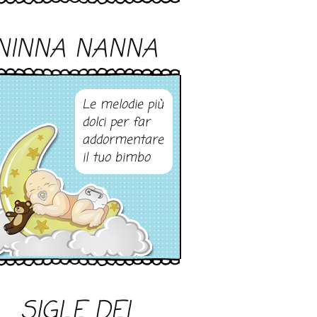
NINNA NANNA
Le melodie più
dolci per far
addormentare
il tuo bimbo
SIGLE DEI