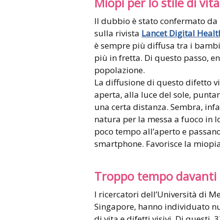
Miopi per lo stile di vita
Il dubbio è stato confermato da 
sulla rivista
Lancet Digital Healt
è sempre più diffusa tra i bamb
più in fretta. Di questo passo, e
popolazione.
La diffusione di questo difetto v
aperta, alla luce del sole, punt
una certa distanza. Sembra, infat
natura per la messa a fuoco in 
poco tempo all’aperto e passano
smartphone. Favorisce la miopia
Troppo tempo davanti 
I ricercatori dell’Università di 
Singapore, hanno individuato nume
di vita e difetti visivi. Di questi