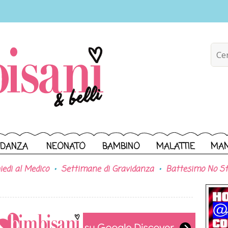
IDANZA
NEONATO
BAMBINO
MALATTIE
MA
iedi al Medico
Settimane di Gravidanza
Battesimo No St