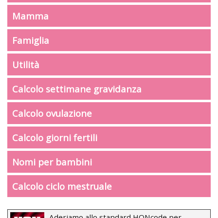
Mamma
Famiglia
Utilità
Calcolo settimane gravidanza
Calcolo ovulazione
Calcolo giorni fertili
Nomi per bambini
Calcolo ciclo mestruale
Aderiamo allo standard HONcode per