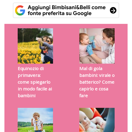
Equinozio di
Mal di gola
primavera:
bambini: virale o
come spiegarlo
batterico? Come
in modo facile ai
capirlo e cosa
bambini
fare