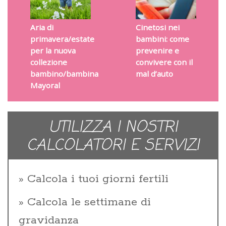
Aria di
Cinetosi nei
primavera/estate
bambini: come
per la nuova
prevenire e
collezione
convivere con il
bambino/bambina
mal d’auto
Mayoral
UTILIZZA I NOSTRI
CALCOLATORI E SERVIZI
Calcola i tuoi giorni fertili
Calcola le settimane di
gravidanza