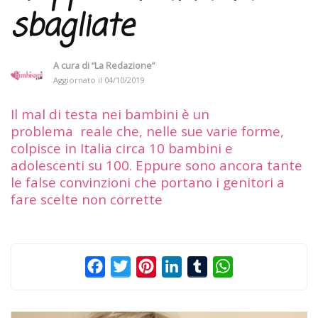
sbagliate
A cura di
“La Redazione”
Aggiornato il
04/10/2019
Il mal di testa nei bambini è un
problema reale che, nelle sue varie forme,
colpisce in Italia circa 10 bambini e
adolescenti su 100. Eppure sono ancora tante
le false convinzioni che portano i genitori a
fare scelte non corrette
Facebook
Twitter
Pinterest
LinkedIn
Tumblr
WhatsApp