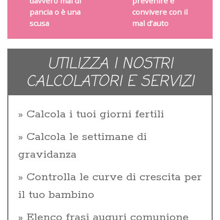
davvero mal di
prevenire e
pancia o è una
convivere con il
scusa
mal d’auto
UTILIZZA I NOSTRI
CALCOLATORI E SERVIZI
Calcola i tuoi giorni fertili
Calcola le settimane di
gravidanza
Controlla le curve di crescita per
il tuo bambino
Elenco frasi auguri comunione