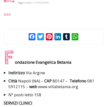
Aggiornato il
15/12/2014
xxx
Facebook
Twitter
Pinterest
LinkedIn
Tumblr
WhatsApp
F
ondazione Evangelica Betania
Indirizzo
Via Argine
Città
Napoli (NA) –
CAP
80147 –
Telefono
081
5912115 –
web
www.villabetania.org
N° posti letto 158
SERVIZI CLINICI