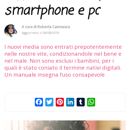
smartphone e pc
A cura di
Roberta Camisasca
Aggiornato il
04/08/2018
I nuovi media sono entrati prepotentemente
nelle nostre vite, condizionandole nel bene e
nel male. Non sono esclusi i bambini, per i
quali è stato coniato il termine nativi digitali.
Un manuale insegna l’uso consapevole
Facebook
Twitter
Pinterest
LinkedIn
Tumblr
WhatsApp