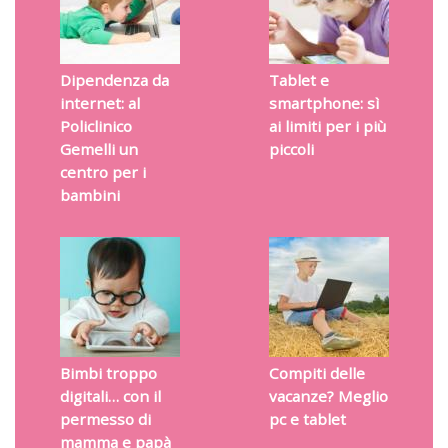
Dipendenza da
Tablet e
internet: al
smartphone: sì
Policlinico
ai limiti per i più
Gemelli un
piccoli
centro per i
bambini
Bimbi troppo
Compiti delle
digitali… con il
vacanze? Meglio
permesso di
pc e tablet
mamma e papà