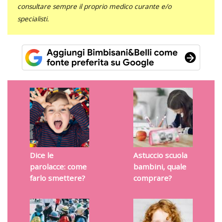
consultare sempre il proprio medico curante e/o
specialisti.
Dice le
Astuccio scuola
parolacce: come
bambini, quale
farlo smettere?
comprare?