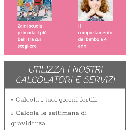
Zaini scuola
Il
primaria: i più
comportamento
belli tra cui
del bimbo a 4
scegliere
anni
UTILIZZA I NOSTRI
CALCOLATORI E SERVIZI
Calcola i tuoi giorni fertili
Calcola le settimane di
gravidanza