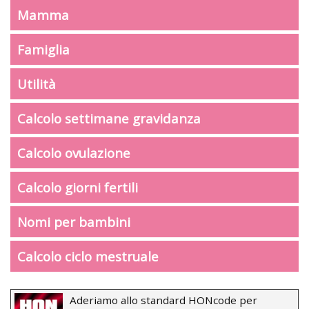
Mamma
Famiglia
Utilità
Calcolo settimane gravidanza
Calcolo ovulazione
Calcolo giorni fertili
Nomi per bambini
Calcolo ciclo mestruale
Aderiamo allo standard HONcode per