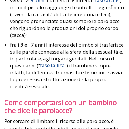
verso i 2-
3 anni
, età della cosiddetta “
fase anale
”,
in cui il piccolo raggiunge il controllo degli sfinteri
(ovvero la capacità di trattenere urina e feci),
vengono pronunciate quasi sempre le parolacce
che riguardano le produzioni del proprio corpo
(cacca);
fra i 3 e i 7 anni
l’interesse del bimbo si trasferisce
sulle parole connesse alla sfera della sessualità e,
in particolare, agli organi genitali. Nel corso di
questi anni (“
fase fallica
”) il bambino scopre,
infatti, la differenza tra maschi e femmine e avvia
la progressiva strutturazione della propria
identità sessuale.
Come comportarsi con un bambino
che dice le parolacce?
Per cercare di limitare il ricorso alle parolacce, è
consigliabile anzitutto adottare un atteggiamento