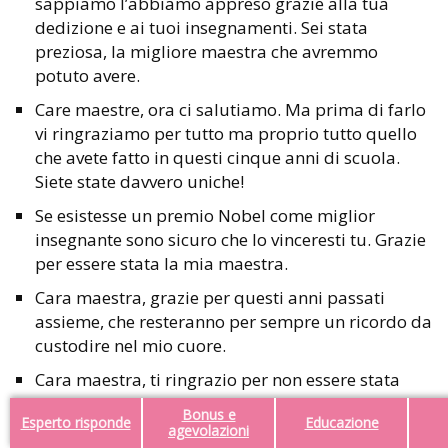
sappiamo l’abbiamo appreso grazie alla tua
dedizione e ai tuoi insegnamenti. Sei stata
preziosa, la migliore maestra che avremmo
potuto avere.
Care maestre, ora ci salutiamo. Ma prima di farlo
vi ringraziamo per tutto ma proprio tutto quello
che avete fatto in questi cinque anni di scuola.
Siete state davvero uniche!
Se esistesse un premio Nobel come miglior
insegnante sono sicuro che lo vinceresti tu. Grazie
per essere stata la mia maestra.
Cara maestra, grazie per questi anni passati
assieme, che resteranno per sempre un ricordo da
custodire nel mio cuore.
Cara maestra, ti ringrazio per non essere stata
soltanto un’insegnante in tutto questo tempo ma
Bonus e
Esperto risponde
Educazione
per essere stata anche una persona che mi ha
agevolazioni