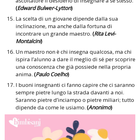
ascoltatore il desiderio di insegnare a se stesso.
(
Edward Bulwer-Lytton
)
La scelta di un giovane dipende dalla sua
inclinazione, ma anche dalla fortuna di
incontrare un grande maestro.
(
Rita Levi-
Montalcini
)
Un maestro non è chi insegna qualcosa, ma chi
ispira l’alunno a dare il meglio di sé per scoprire
una conoscenza che già possiede nella propria
anima.
(
Paulo Coelho
)
I buoni insegnanti ci fanno capire che ci saranno
sempre pietre lungo la strada davanti a noi.
Saranno pietre d’inciampo o pietre miliari; tutto
dipende da come le usiamo.
(
Anonimo
)