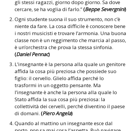
gli stessi ragazzi, giorno dopo giorno. Sa dove
cercare, se ha voglia di farlo.”
(
Beppe Severgnini
)
Ogni studente suona il suo strumento, non c’è
niente da fare. La cosa difficile è conoscere bene
i nostri musicisti e trovare l’armonia. Una buona
classe non è un reggimento che marcia al passo,
è un’orchestra che prova la stessa sinfonia.
(
Daniel Pennac
)
L’insegnante è la persona alla quale un genitore
affida la cosa più preziosa che possiede suo
figlio: il cervello. Glielo affida perché lo
trasformi in un oggetto pensante. Ma
l’insegnante è anche la persona alla quale lo
Stato affida la sua cosa più preziosa: la
collettività dei cervelli, perché diventino il paese
di domani.
(
Piero Angela
)
Quando al mattino un insegnante esce dal
porto, non sa mai cosa l’aspetta. Può navigare