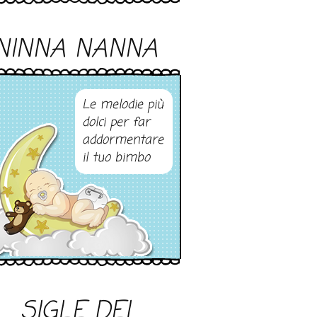
NINNA NANNA
Le melodie più
dolci per far
addormentare
il tuo bimbo
SIGLE DEI