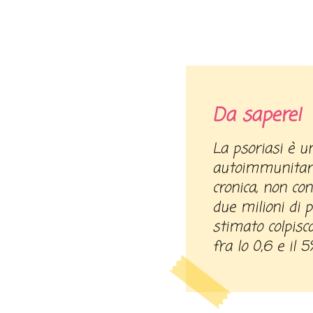
Da sapere!
La psoriasi è una malattia della pelle
autoimmunitari
cronica, non cont
due milioni di p
stimato colpis
fra lo 0,6 e il 