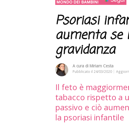
Psoriasi infan
aumenta se
gravidanza
A cura di
Miriam Cesta
Pubblicato il
24/03/2020
Aggiorn
Il feto è maggiorme
tabacco rispetto a 
passivo e ciò aument
la psoriasi infantile