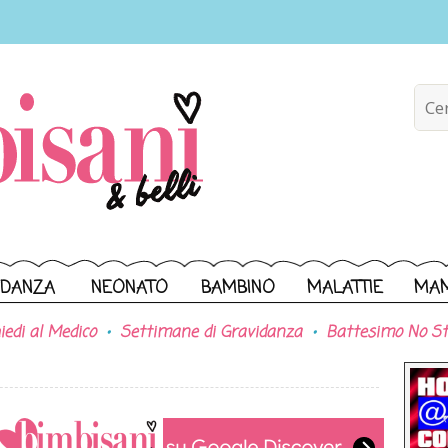
IDANZA
NEONATO
BAMBINO
MALATTIE
MA
iedi al Medico
Settimane di Gravidanza
Battesimo No St