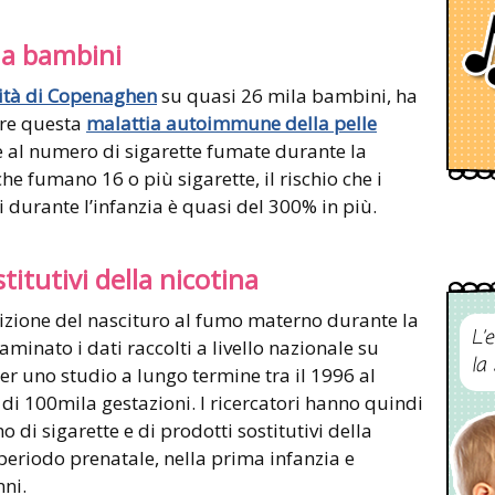
la bambini
ità di Copenaghen
su quasi 26 mila bambini, ha
pare questa
malattia autoimmune della pelle
al numero di sigarette fumate durante la
he fumano 16 o più sigarette, il rischio che i
si durante l’infanzia è quasi del 300% in più.
titutivi della nicotina
sizione del nascituro al fumo materno durante la
L’
aminato i dati raccolti a livello nazionale su
la
r uno studio a lungo termine tra il 1996 al
 di 100mila gestazioni. I ricercatori hanno quindi
di sigarette e di prodotti sostitutivi della
 periodo prenatale, nella prima infanzia e
ni.