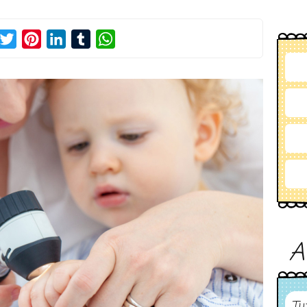
acebook
Twitter
Pinterest
LinkedIn
Tumblr
WhatsApp
A
Tu