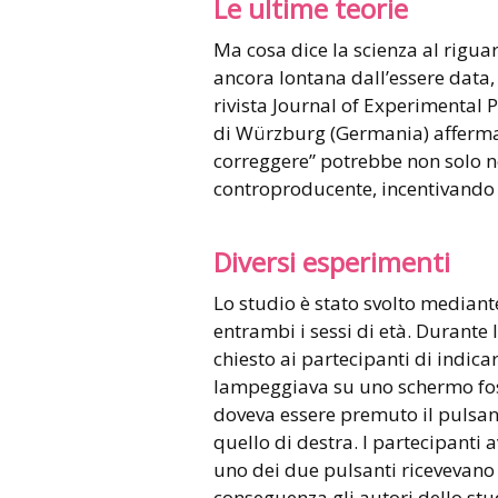
Le ultime teorie
Ma cosa dice la scienza al rigua
ancora lontana dall’essere data
rivista Journal of Experimental P
di Würzburg (Germania) afferma 
correggere” potrebbe non solo n
controproducente, incentivando i 
Diversi esperimenti
Lo studio è stato svolto mediant
entrambi i sessi di età. Durante
chiesto ai partecipanti di indic
lampeggiava su uno schermo foss
doveva essere premuto il pulsant
quello di destra. I partecipant
uno dei due pulsanti ricevevano 
conseguenza gli autori dello st