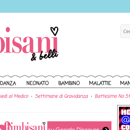
IDANZA
NEONATO
BAMBINO
MALATTIE
MA
iedi al Medico
Settimane di Gravidanza
Battesimo No St