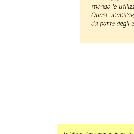
mondo le utili
Quasi unanime, 
da parte degli e
Le informazioni contenute in questo 