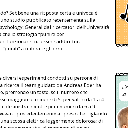
rdo? Sebbene una risposta certa e univoca è
, uno studio pubblicato recentemente sulla
sychology: General dai ricercatori dell’Università
che la strategia “punire per
on funzionare ma essere addirittura
“puniti” a reiterare gli errori.
e diversi esperimenti condotti su persone di
 la ricerca il team guidato da Andreas Eder ha
L’
are, premendo un tasto, se il numero che
la
e maggiore o minore di 5: per valori da 1 a 4
e di sinistra, mentre per i numeri da 6 a 9
i avevano precedentemente appreso che pigiando
una scossa elettrica leggermente dolorosa: di
udio credevano che, al momento di dover