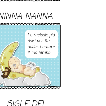
NINNA NANNA
Le melodie più
dolci per far
addormentare
il tuo bimbo
SIGLE DEI