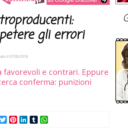
G
troproducenti:
petere gli errori
ato il
07/05/2018
 favorevoli e contrari. Eppure
erca conferma: punizioni
acebook
Twitter
Pinterest
LinkedIn
Tumblr
WhatsApp