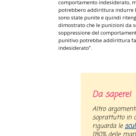
comportamento indesiderato, ma 
potrebbero addirittura indurre 
sono state punite e quindi rite
dimostrato che le punizioni da
soppressione del comportamento 
punitivo potrebbe addirittura f
indesiderato”.
Da sapere!
Altro argomento di grandi dibattiti
soprattutto in c
riguarda le
scul
l’80% delle mam