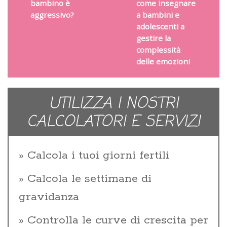
bambino è
come insegnare
aggressivo?
a bambini e
adolescenti a
gestire la
complessità
delle emozioni
UTILIZZA I NOSTRI
CALCOLATORI E SERVIZI
Calcola i tuoi giorni fertili
Calcola le settimane di
gravidanza
Controlla le curve di crescita per