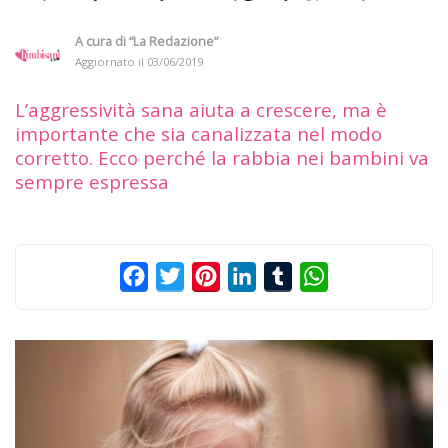
A cura di
“La Redazione”
Aggiornato il
03/06/2019
L’aggressività sana aiuta a crescere, ma è
importante che sia canalizzata nel modo
corretto. Ecco perché la rabbia nei bambini va
sempre espressa
Facebook
Twitter
Pinterest
LinkedIn
Tumblr
WhatsApp