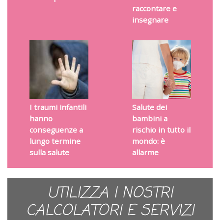
raccontare e
insegnare
I traumi infantili
Salute dei
hanno
bambini a
conseguenze a
rischio in tutto il
lungo termine
mondo: è
sulla salute
allarme
UTILIZZA I NOSTRI
CALCOLATORI E SERVIZI