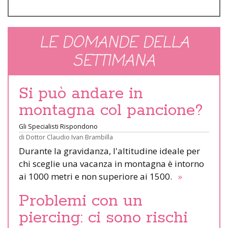
LE DOMANDE DELLA
SETTIMANA
Si può andare in
montagna col pancione?
Gli Specialisti Rispondono
di
Dottor Claudio Ivan Brambilla
Durante la gravidanza, l'altitudine ideale per
chi sceglie una vacanza in montagna è intorno
ai 1000 metri e non superiore ai 1500.
»
Problemi con un
piercing: ci sono rischi