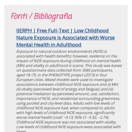
Fonti / Bibliografia
IJERPH | Free Full-Text | Low Childhood
Nature Exposure is Associated with Worse
Mental Health in Adulthood
Exposure to natural outdoor environments (NOE) is
associated with health benefits; however, evidence on the
impact of NOE exposure during childhood on mental health
(MH) and vitality in adulthood is scarce. This study was based
on questionnaire data collected from 3585 participants,
aged 18–75, in the PHENOTYPE project (2013) in four
European cities. Mixed models were used to investigate
associations between childhood NOE exposure and (i) MH;
(ii) vitality (perceived level of energy and fatigue); and (iii)
potential mediation by perceived amount, use, satisfaction,
importance of NOE, and residential surrounding greenness,
using pooled and city-level data. Adults with low levels of
childhood NOE exposure had, when compared to adults
with high levels of childhood NOE exposure, significantly
worse mental health (coef. −4.13; 95% CI −5.52, −2.74).
Childhood NOE exposure was not associated with vitality.
Low levels of childhood NOE exposure were associated with
lower...