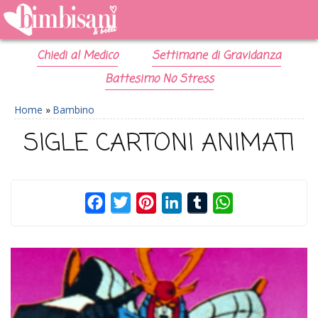
Chiedi al Medico
Settimane di Gravidanza
Battesimo No Stress
Home
»
Bambino
SIGLE CARTONI ANIMATI
Facebook
Twitter
Pinterest
LinkedIn
Tumblr
WhatsApp