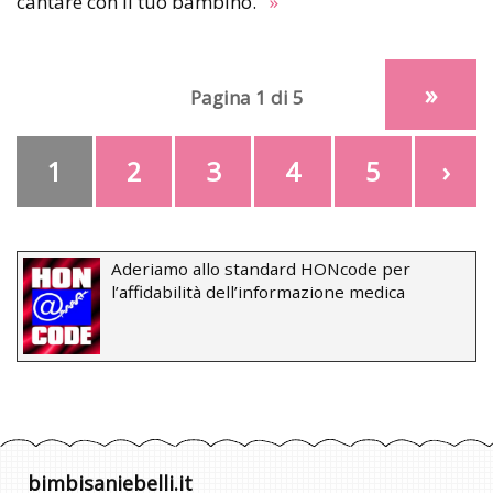
cantare con il tuo bambino.
»
»
Pagina 1 di 5
1
2
3
4
5
›
Aderiamo allo standard HONcode per
l’affidabilità dell’informazione medica
bimbisaniebelli.it