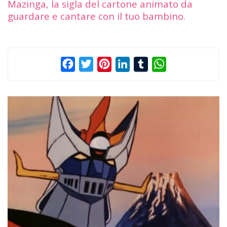
Mazinga, la sigla del cartone animato da
guardare e cantare con il tuo bambino.
Facebook
Twitter
Pinterest
LinkedIn
Tumblr
WhatsApp