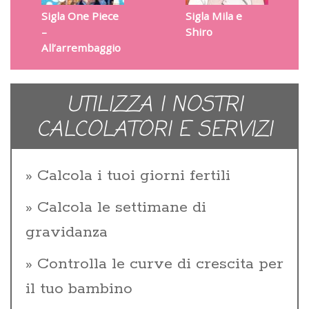
Sigla One Piece
Sigla Mila e
–
Shiro
All’arrembaggio
UTILIZZA I NOSTRI
CALCOLATORI E SERVIZI
Calcola i tuoi giorni fertili
Calcola le settimane di
gravidanza
Controlla le curve di crescita per
il tuo bambino