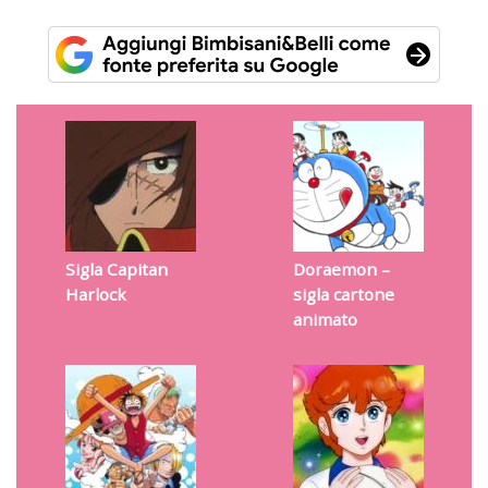
Sigla Capitan
Doraemon –
Harlock
sigla cartone
animato