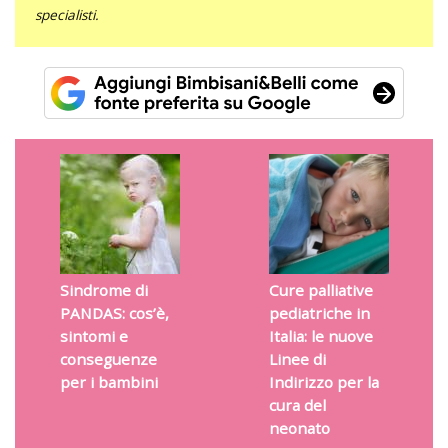
specialisti.
Sindrome di
Cure palliative
PANDAS: cos’è,
pediatriche in
sintomi e
Italia: le nuove
conseguenze
Linee di
per i bambini
Indirizzo per la
cura del
neonato