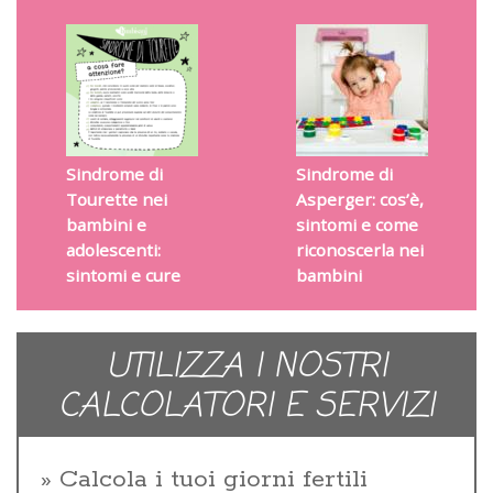
Sindrome di
Sindrome di
Tourette nei
Asperger: cos’è,
bambini e
sintomi e come
adolescenti:
riconoscerla nei
sintomi e cure
bambini
UTILIZZA I NOSTRI
CALCOLATORI E SERVIZI
Calcola i tuoi giorni fertili