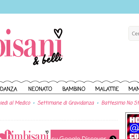
IDANZA
NEONATO
BAMBINO
MALATTIE
MA
iedi al Medico
Settimane di Gravidanza
Battesimo No St