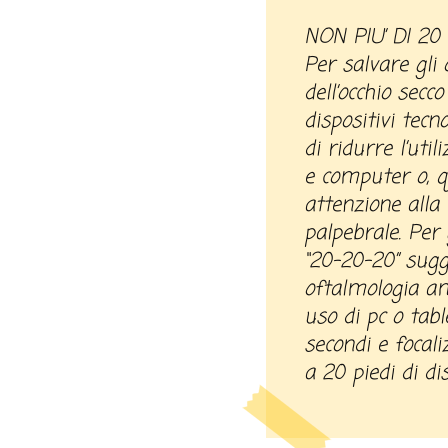
NON PIU’ DI 20
Per salvare gli
dell’occhio secc
dispositivi tecno
di ridurre l’uti
e computer o, 
attenzione all
palpebrale. Per 
“20-20-20” sugge
oftalmologia am
uso di pc o tab
secondi e focal
a 20 piedi di di