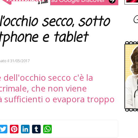
G
’occhio secco, sotto
phone e tablet
ato il
31/05/2017
 dell'occhio secco c'è la
lacrimale, che non viene
à sufficienti o evapora troppo
acebook
Twitter
Pinterest
LinkedIn
Tumblr
WhatsApp