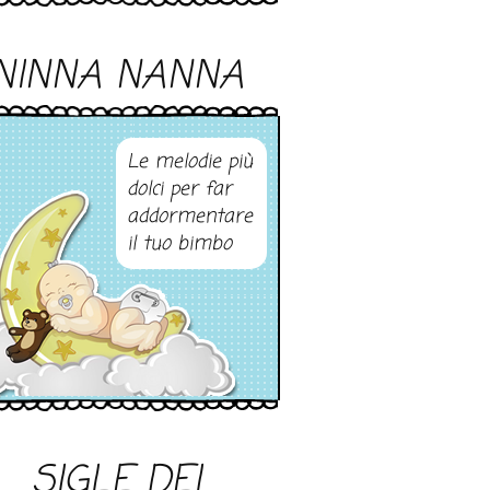
NINNA NANNA
Le melodie più
dolci per far
addormentare
il tuo bimbo
SIGLE DEI