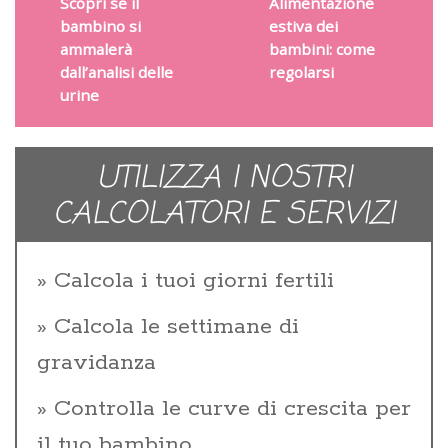
Scopri se il
Alimentazione
bambino si
estiva dei
ammalerà
bambini: come
dall’analisi delle
regolarsi
urine
UTILIZZA I NOSTRI
CALCOLATORI E SERVIZI
Calcola i tuoi giorni fertili
Calcola le settimane di
gravidanza
Controlla le curve di crescita per
il tuo bambino