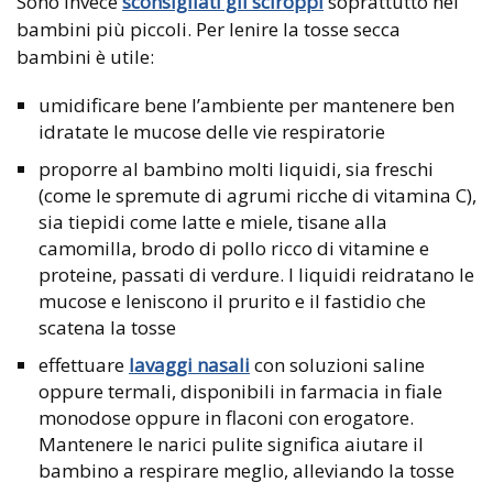
Sono invece
sconsigliati gli sciroppi
soprattutto nei
bambini più piccoli. Per lenire la tosse secca
bambini è utile:
umidificare bene l’ambiente per mantenere ben
idratate le mucose delle vie respiratorie
proporre al bambino molti liquidi, sia freschi
(come le spremute di agrumi ricche di vitamina C),
sia tiepidi come latte e miele, tisane alla
camomilla, brodo di pollo ricco di vitamine e
proteine, passati di verdure. I liquidi reidratano le
mucose e leniscono il prurito e il fastidio che
scatena la tosse
effettuare
lavaggi nasali
con soluzioni saline
oppure termali, disponibili in farmacia in fiale
monodose oppure in flaconi con erogatore.
Mantenere le narici pulite significa aiutare il
bambino a respirare meglio, alleviando la tosse