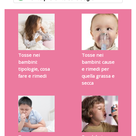
Tosse nei
Tosse nei
bambini:
bambini: cause
tipologie, cosa
e rimedi per
fare e rimedi
quella grassa e
secca