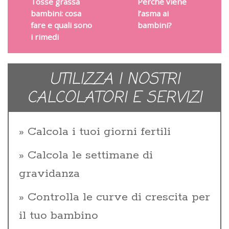
Tosse grassa
Perché viene
bambini: cosa
l’asma ai
fare e quali sono
bambini?
i rimedi
UTILIZZA I NOSTRI
CALCOLATORI E SERVIZI
Calcola i tuoi giorni fertili
Calcola le settimane di
gravidanza
Controlla le curve di crescita per
il tuo bambino