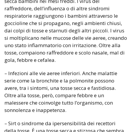
secca bambini nei mesi freddi. I virus del
raffreddore, dell’influenza o di altre sindromi
respiratorie raggiungono i bambini attraverso le
goccioline che si propagano, negli ambienti chiusi,
dai colpi di tosse e starnuti degli altri piccoli. I virus
si moltiplicano nelle mucose delle vie aeree, creando
uno stato infiammatorio con irritazione. Oltre alla
tosse, compaiono raffreddore e scolo nasale, mal di
gola, febbre e cefalea.
– Infezioni alle vie aeree inferiori. Anche malattie
serie come la bronchite e la polmonite possono
avere, tra i sintomi, una tosse secca e fastidiosa.
Oltre alla tosse, però, compare febbre e un
malessere che coinvolge tutto l’organismo, con
sonnolenza e inappetenza.
– Sirt o sindrome da ipersensibilità dei recettori
della tosse. È una tosse secca e stizzosa che sembra