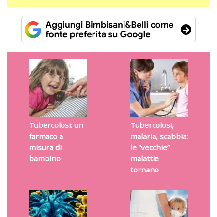
Tubercolosi: un
Tubercolosi,
farmaco a
malaria, scabbia:
misura di
le “vecchie”
bambino
malattie
tornano