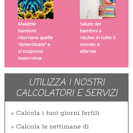
Malattie
Salute dei
bambini:
bambini a
ritornano quelle
rischio in tutto il
“dimenticate” e
mondo: è
si scoprono
allarme
nuovi virus
UTILIZZA I NOSTRI
CALCOLATORI E SERVIZI
Calcola i tuoi giorni fertili
Calcola le settimane di