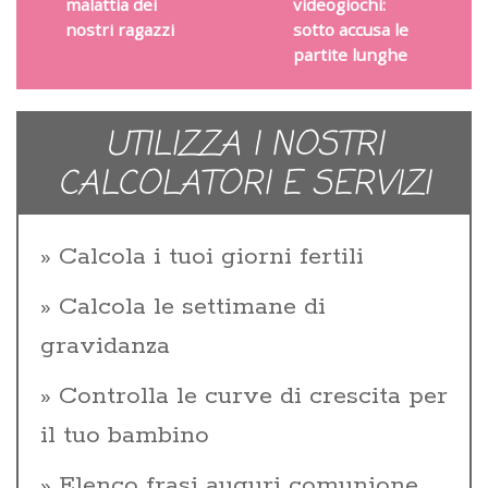
malattia dei
videogiochi:
nostri ragazzi
sotto accusa le
partite lunghe
UTILIZZA I NOSTRI
CALCOLATORI E SERVIZI
Calcola i tuoi giorni fertili
Calcola le settimane di
gravidanza
Controlla le curve di crescita per
il tuo bambino
Elenco frasi auguri comunione