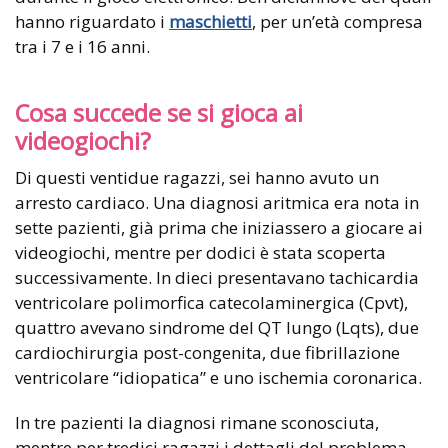
hanno riguardato i
maschietti
, per un’età compresa
tra i 7 e i 16 anni.
Cosa succede se si gioca ai
videogiochi?
Di questi ventidue ragazzi, sei hanno avuto un
arresto cardiaco. Una diagnosi aritmica era nota in
sette pazienti, già prima che iniziassero a giocare ai
videogiochi, mentre per dodici è stata scoperta
successivamente. In dieci presentavano tachicardia
ventricolare polimorfica catecolaminergica (Cpvt),
quattro avevano sindrome del QT lungo (Lqts), due
cardiochirurgia post-congenita, due fibrillazione
ventricolare “idiopatica” e uno ischemia coronarica.
In tre pazienti la diagnosi rimane sconosciuta,
mentre per tredici ragazzi i dettagli del problema