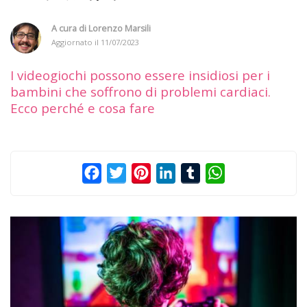
A cura di
Lorenzo Marsili
Aggiornato il
11/07/2023
I videogiochi possono essere insidiosi per i
bambini che soffrono di problemi cardiaci.
Ecco perché e cosa fare
Facebook
Twitter
Pinterest
LinkedIn
Tumblr
WhatsApp