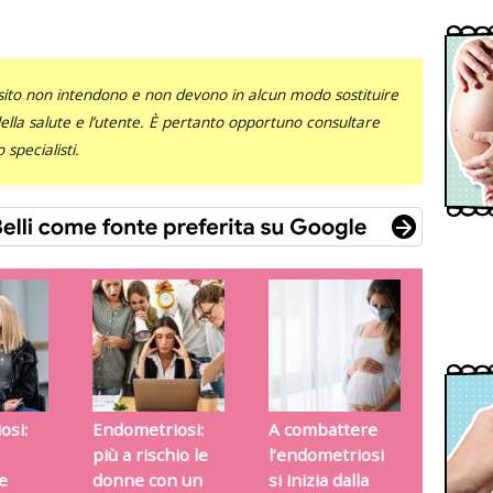
sito non intendono e non devono in alcun modo sostituire
 della salute e l’utente. È pertanto opportuno consultare
specialisti.
osi:
Endometriosi:
A combattere
più a rischio le
l’endometriosi
e
donne con un
si inizia dalla