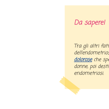
Da sapere!
Tra gli altri fat
dell’endometrios
dolorose
che spe
donne, poi desti
endometriosi.