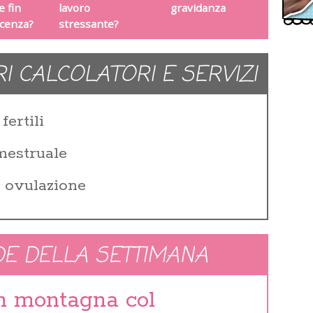
e fin
lavoro
gravidanza
scenza?
stressante?
RI CALCOLATORI E SERVIZI
fertili
 mestruale
i ovulazione
E DELLA SETTIMANA
in montagna col