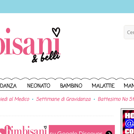
IDANZA
NEONATO
BAMBINO
MALATTIE
MA
iedi al Medico
Settimane di Gravidanza
Battesimo No St