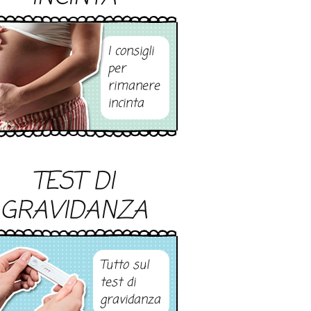
I consigli
per
rimanere
incinta
TEST DI
GRAVIDANZA
Tutto sul
test di
gravidanza