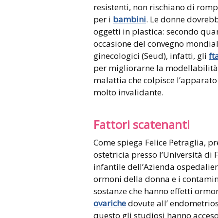
resistenti, non rischiano di romp
per i
bambini
. Le donne dovrebb
oggetti in plastica: secondo quan
occasione del convegno mondiale
ginecologici (Seud), infatti, gli
ft
per migliorarne la modellabilità
malattia che colpisce l’apparat
molto invalidante.
Fattori scatenanti
Come spiega Felice Petraglia, pr
ostetricia presso l’Università di
infantile dell’Azienda ospedalier
ormoni della donna e i contamin
sostanze che hanno effetti ormonal
ovariche
dovute all’ endometriosi
questo gli studiosi hanno acceso 