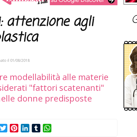
G
 attenzione agli
plastica
ato il
01/08/2018
ire modellabilità alle materie
iderati "fattori scatenanti"
nelle donne predisposte
acebook
Twitter
Pinterest
LinkedIn
Tumblr
WhatsApp