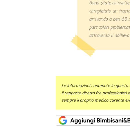
Sono state coinvolte
completato un tratt
arrivando a ben 65 s
particolari problemati
attraverso il sollievo
Le informazioni contenute in questo 
il rapporto diretto fra professionisti
sempre il proprio medico curante e/o 