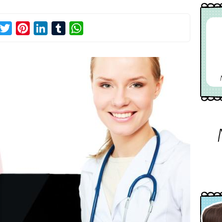
acebook
Twitter
Pinterest
LinkedIn
Tumblr
WhatsApp