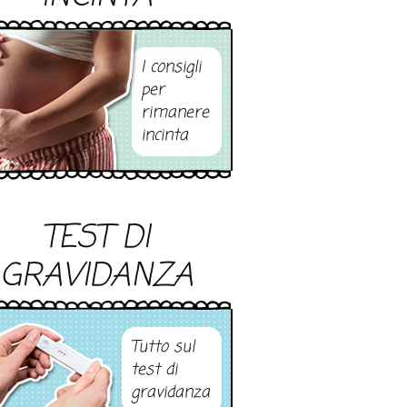
I consigli
per
rimanere
incinta
TEST DI
GRAVIDANZA
Tutto sul
test di
gravidanza