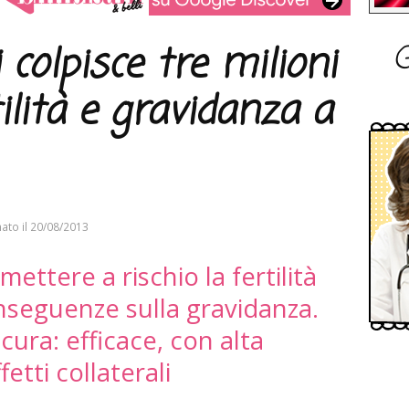
G
colpisce tre milioni
ilità e gravidanza a
ato il
20/08/2013
ettere a rischio la fertilità
seguenze sulla gravidanza.
ura: efficace, con alta
ffetti collaterali