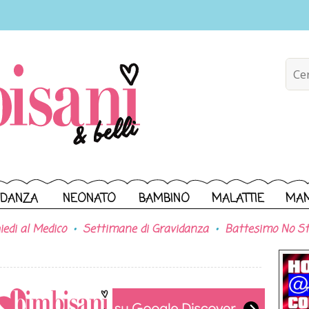
IDANZA
NEONATO
BAMBINO
MALATTIE
MA
iedi al Medico
Settimane di Gravidanza
Battesimo No St