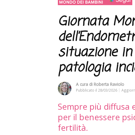
Giornata Mon
dell’Endometr
situazione in
patologia inci
A cura di
Roberta Raviolo
Pubblicato il
28/03/2026
Aggiorn
Sempre più diffusa
per il benessere psic
fertilità.