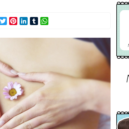
acebook
Twitter
Pinterest
LinkedIn
Tumblr
WhatsApp