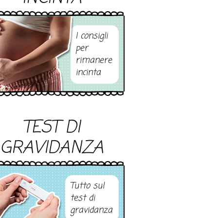
I consigli
per
rimanere
incinta
TEST DI
GRAVIDANZA
Tutto sul
test di
gravidanza