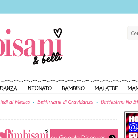
IDANZA
NEONATO
BAMBINO
MALATTIE
MA
iedi al Medico
Settimane di Gravidanza
Battesimo No St