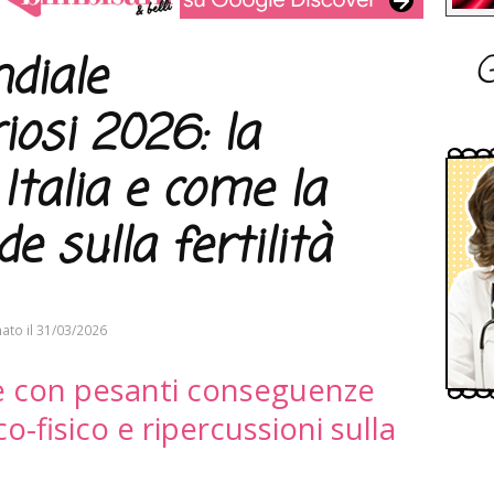
G
diale
iosi 2026: la
 Italia e come la
de sulla fertilità
ato il
31/03/2026
 e con pesanti conseguenze
o-fisico e ripercussioni sulla