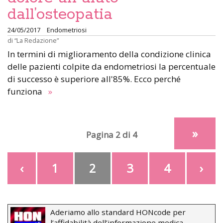
dall’osteopatia
24/05/2017
Endometriosi
di
“La Redazione”
In termini di miglioramento della condizione clinica
delle pazienti colpite da endometriosi la percentuale
di successo è superiore all'85%. Ecco perché
funziona
»
»
Pagina 2 di 4
‹
1
2
3
4
›
Aderiamo allo standard HONcode per
l’affidabilità dell’informazione medica