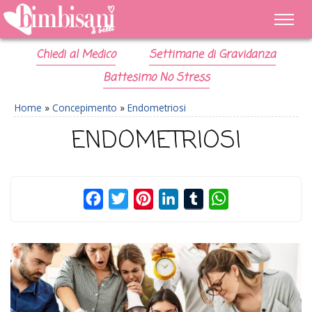
Chiedi al Medico
Settimane di Gravidanza
Battesimo No Stress
Home
»
Concepimento
»
Endometriosi
ENDOMETRIOSI
Facebook
Twitter
Pinterest
LinkedIn
Tumblr
WhatsApp