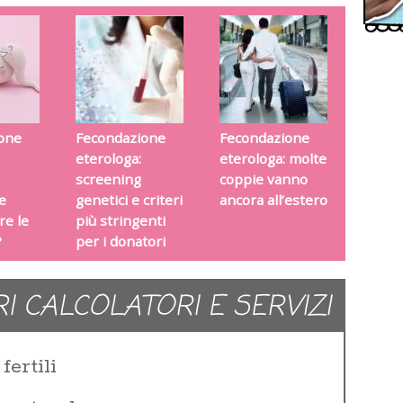
one
Fecondazione
Fecondazione
eterologa:
eterologa: molte
screening
coppie vanno
e
genetici e criteri
ancora all’estero
e le
più stringenti
?
per i donatori
RI CALCOLATORI E SERVIZI
fertili