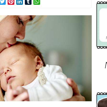
acebook
Twitter
Pinterest
LinkedIn
Tumblr
WhatsApp