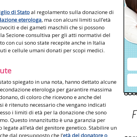
glio di Stato
al regolamento sulla donazione di
dazione eterologa
, ma con alcuni limiti sull’età
ovociti e dei gameti maschili che si possono
la Sezione consultiva per gli atti normativi del
o con cui sono state recepite anche in Italia
suti e cellule umani donati per scopi medici.
lute
 stato spiegato in una nota, hanno dettato alcune
i fecondazione eterologa per garantire massima
 donano, di coloro che ricevono e anche del
si è ritenuto necessario che vengano indicati
sso i limiti di età per la donazione che sono
uomo. Questo innanzitutto è una garanzia per
 legate all’età del genitore genetico. Stabilire un
che dal presupposto che l’
età del donatore o