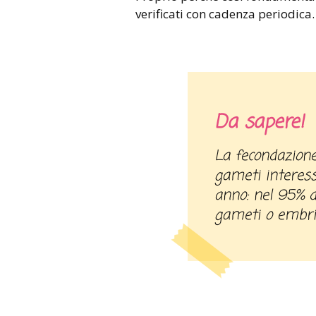
verificati con cadenza periodica.
Da sapere!
La fecondazione eterologa con donazione di
gameti interess
anno: nel 95% d
gameti o embr