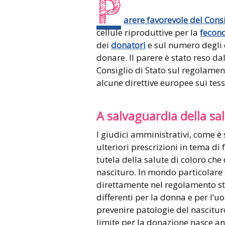
P
arere favorevole del Consi
cellule riproduttive per la
fecon
dei
donatori
e sul numero degli 
donare. Il parere è stato reso dal
Consiglio di Stato sul regolament
alcune direttive europee sui tes
A salvaguardia della sa
I giudici amministrativi, come è
ulteriori prescrizioni in tema d
tutela della salute di coloro che
nascituro. In mondo particolare 
direttamente nel regolamento ste
differenti per la donna e per l’
prevenire patologie del nascituro
limite per la donazione nasce an