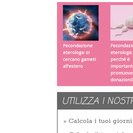
Fecondazione
Fecondazi
eterologa: si
eterologa:
cercano gameti
perché è
all’estero
important
promuover
donazioni
UTILIZZA I NOST
Calcola i tuoi giorni 