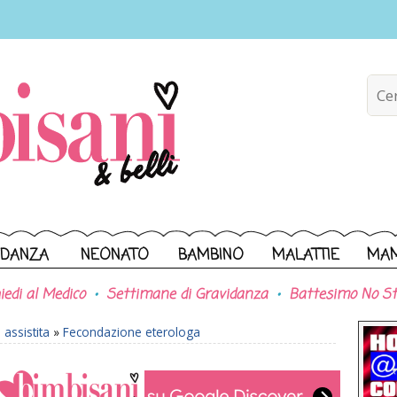
IDANZA
NEONATO
BAMBINO
MALATTIE
MA
iedi al Medico
Settimane di Gravidanza
Battesimo No St
assistita
»
Fecondazione eterologa