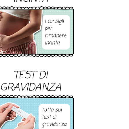
I consigli
per
rimanere
incinta
TEST DI
GRAVIDANZA
Tutto sul
test di
gravidanza