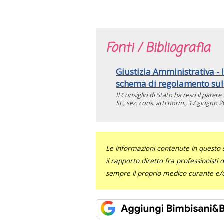
Fonti / Bibliografia
Giustizia Amministrativa - I
schema di regolamento sul
Il Consiglio di Stato ha reso il pare
St., sez. cons. atti norm., 17 giugno 20
Le informazioni contenute in questo 
il rapporto diretto fra professionisti
sempre il proprio medico curante e/o 