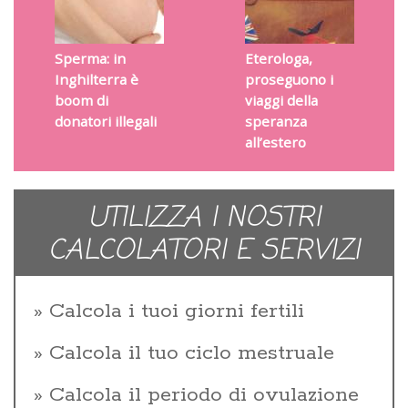
Sperma: in
Eterologa,
Inghilterra è
proseguono i
boom di
viaggi della
donatori illegali
speranza
all’estero
UTILIZZA I NOSTRI
CALCOLATORI E SERVIZI
Calcola i tuoi giorni fertili
Calcola il tuo ciclo mestruale
Calcola il periodo di ovulazione