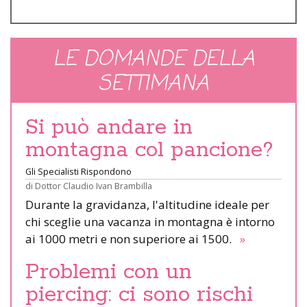
LE DOMANDE DELLA
SETTIMANA
Si può andare in
montagna col pancione?
Gli Specialisti Rispondono
di
Dottor Claudio Ivan Brambilla
Durante la gravidanza, l'altitudine ideale per
chi sceglie una vacanza in montagna è intorno
ai 1000 metri e non superiore ai 1500.
»
Problemi con un
piercing: ci sono rischi