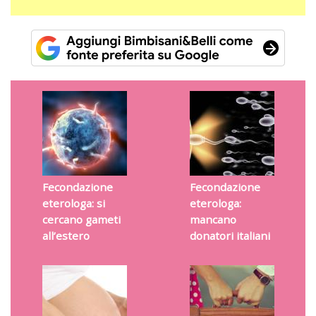
Fecondazione
Fecondazione
eterologa: si
eterologa:
cercano gameti
mancano
all’estero
donatori italiani