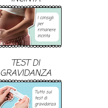
I consigli
per
rimanere
incinta
TEST DI
GRAVIDANZA
Tutto sul
test di
gravidanza