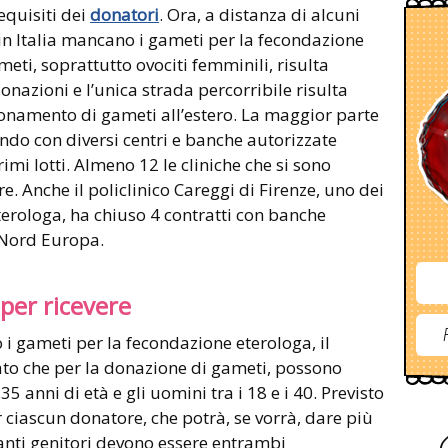
equisiti dei
donatori
. Ora, a distanza di alcuni
 in Italia mancano i gameti per la fecondazione
meti, soprattutto ovociti femminili, risulta
nazioni e l’unica strada percorribile risulta
ionamento di gameti all’estero. La maggior parte
ando con diversi centri e banche autorizzate
imi lotti. Almeno 12 le cliniche che si sono
. Anche il policlinico Careggi di Firenze, uno dei
eterologa, ha chiuso 4 contratti con banche
 Nord Europa.
 per ricevere
 i gameti per la fecondazione eterologa, il
ato che per la donazione di gameti, possono
 35 anni di età e gli uomini tra i 18 e i 40. Previsto
 ciascun donatore, che potrà, se vorrà, dare più
iranti genitori devono essere entrambi