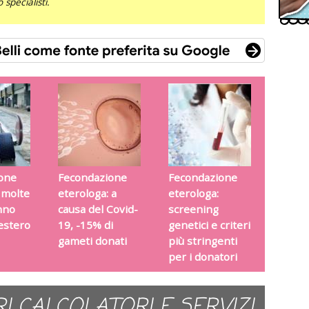
specialisti.
one
Fecondazione
Fecondazione
 molte
eterologa: a
eterologa:
nno
causa del Covid-
screening
’estero
19, -15% di
genetici e criteri
gameti donati
più stringenti
per i donatori
RI CALCOLATORI E SERVIZI