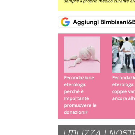
sempre il proprio medico curante e/o 
Fecondazione
Fecondazi
eterologa:
eterologa:
perché è
coppie va
importante
ancora all
promuovere le
donazioni?
UTILIZZA I NOST