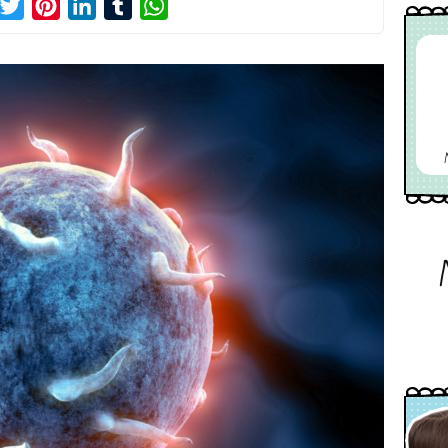
acebook
Twitter
Pinterest
LinkedIn
Tumblr
WhatsApp