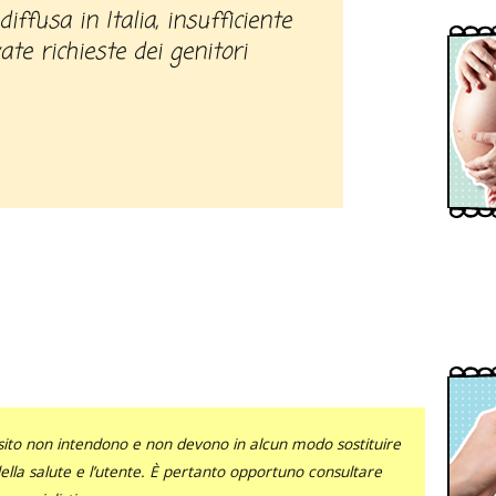
iffusa in Italia, insufficiente
vate richieste dei genitori
sito non intendono e non devono in alcun modo sostituire
 della salute e l’utente. È pertanto opportuno consultare