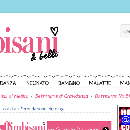
IDANZA
NEONATO
BAMBINO
MALATTIE
MA
iedi al Medico
Settimane di Gravidanza
Battesimo No St
assistita
»
Fecondazione eterologa