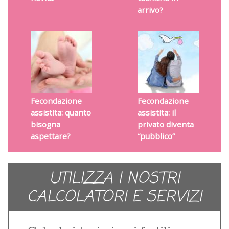
arrivo?
Fecondazione
Fecondazione
assistita: quanto
assistita: il
bisogna
privato diventa
aspettare?
“pubblico”
UTILIZZA I NOSTRI
CALCOLATORI E SERVIZI