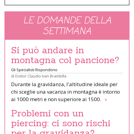
LE DOMANDE DELLA
SETTIMANA
Si può andare in
montagna col pancione?
Gli Specialisti Rispondono
di
Dottor Claudio Ivan Brambilla
Durante la gravidanza, l'altitudine ideale per
chi sceglie una vacanza in montagna è intorno
ai 1000 metri e non superiore ai 1500.
»
Problemi con un
piercing: ci sono rischi
per la gravidanza?