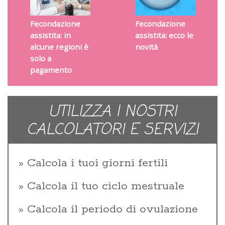
Fecondazione
Fecondazione
assistita: in
assistita: ecco le
alcune regioni è
novità
solo a
pagamento
UTILIZZA I NOSTRI
CALCOLATORI E SERVIZI
Calcola i tuoi giorni fertili
Calcola il tuo ciclo mestruale
Calcola il periodo di ovulazione