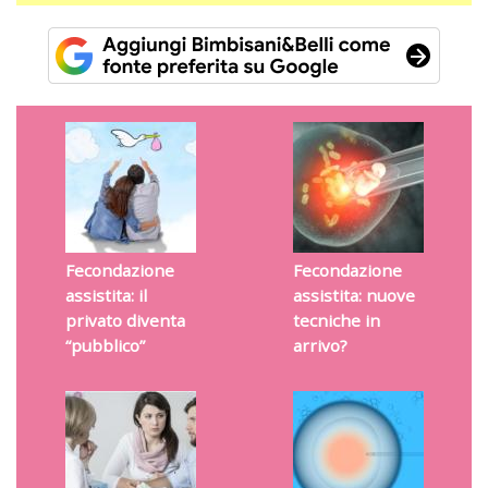
Fecondazione
Fecondazione
assistita: il
assistita: nuove
privato diventa
tecniche in
“pubblico”
arrivo?