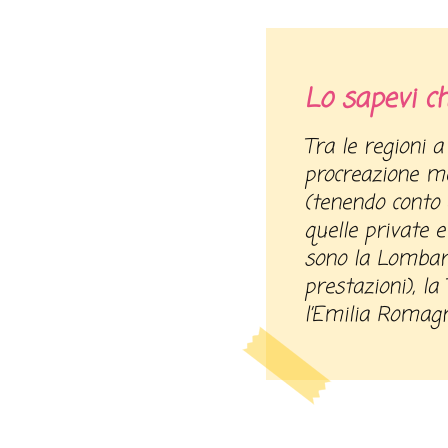
Lo sapevi c
Tra le regioni a eseguire più prestazioni di
procreazione me
(tenendo conto d
quelle private e
sono la Lombard
prestazioni), l
l’Emilia Romagn