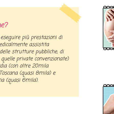
he?
dicalmente assistita
elle strutture pubbliche, di
 quelle private convenzionate)
ia (con oltre 20mila
a Toscana (quasi 8mila) e
a (quasi 6mila).