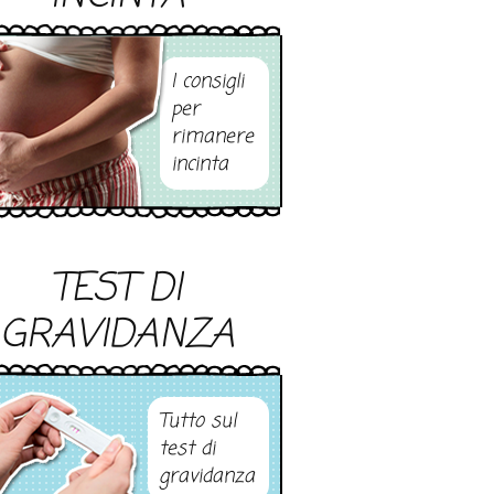
I consigli
per
rimanere
incinta
TEST DI
GRAVIDANZA
Tutto sul
test di
gravidanza