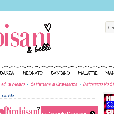
IDANZA
NEONATO
BAMBINO
MALATTIE
MA
iedi al Medico
Settimane di Gravidanza
Battesimo No St
assistita