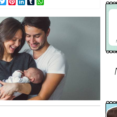
acebook
Twitter
Pinterest
LinkedIn
Tumblr
WhatsApp