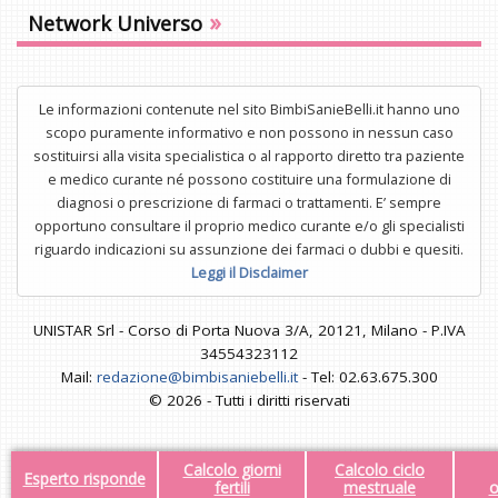
»
Network Universo
Le informazioni contenute nel sito BimbiSanieBelli.it hanno uno
scopo puramente informativo e non possono in nessun caso
sostituirsi alla visita specialistica o al rapporto diretto tra paziente
e medico curante né possono costituire una formulazione di
diagnosi o prescrizione di farmaci o trattamenti. E’ sempre
opportuno consultare il proprio medico curante e/o gli specialisti
riguardo indicazioni su assunzione dei farmaci o dubbi e quesiti.
Leggi il Disclaimer
UNISTAR Srl - Corso di Porta Nuova 3/A, 20121, Milano - P.IVA
34554323112
Mail:
redazione@bimbisaniebelli.it
- Tel: 02.63.675.300
© 2026 - Tutti i diritti riservati
Calcolo giorni
Calcolo ciclo
Esperto risponde
fertili
mestruale
o