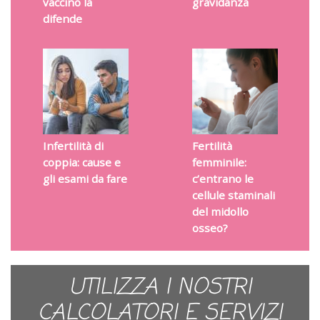
vaccino la
gravidanza
difende
Infertilità di
Fertilità
coppia: cause e
femminile:
gli esami da fare
c’entrano le
cellule staminali
del midollo
osseo?
UTILIZZA I NOSTRI
CALCOLATORI E SERVIZI