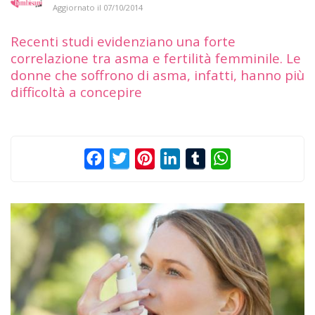
Aggiornato il
07/10/2014
Recenti studi evidenziano una forte
correlazione tra asma e fertilità femminile. Le
donne che soffrono di asma, infatti, hanno più
difficoltà a concepire
Facebook
Twitter
Pinterest
LinkedIn
Tumblr
WhatsApp