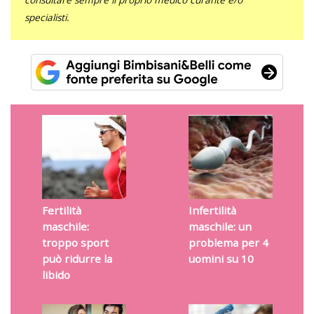
specialisti.
Fertilità
Infertilità
maschile:
maschile: un
troppo sport
problema per 4
può ridurre la
uomini su 10
libido