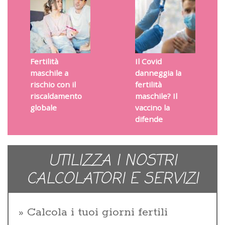
Fertilità
Il Covid
maschile a
danneggia la
rischio con il
fertilità
riscaldamento
maschile? Il
globale
vaccino la
difende
UTILIZZA I NOSTRI
CALCOLATORI E SERVIZI
Calcola i tuoi giorni fertili