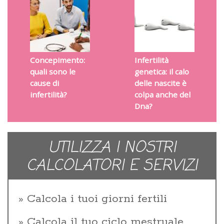
Concepimento:
Infertilità
quali sono le
genetica: il calo
cause di
delle nascite è
infertilità?
colpa anche del
Dna?
UTILIZZA I NOSTRI
CALCOLATORI E SERVIZI
Calcola i tuoi giorni fertili
Calcola il tuo ciclo mestruale