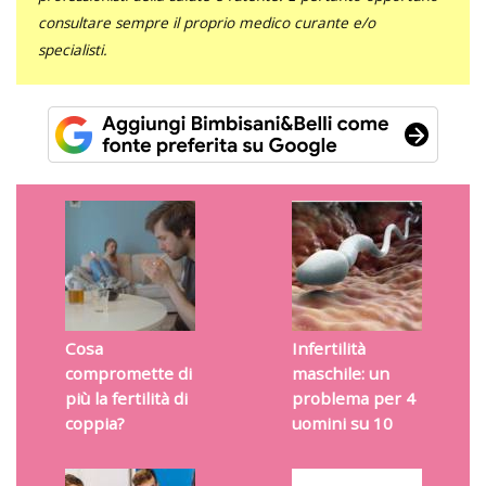
consultare sempre il proprio medico curante e/o
specialisti.
Cosa
Infertilità
compromette di
maschile: un
più la fertilità di
problema per 4
coppia?
uomini su 10