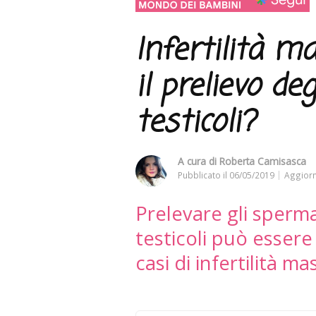
Infertilità m
il prelievo de
testicoli?
A cura di
Roberta Camisasca
Pubblicato il
06/05/2019
Aggiorn
Prelevare gli sperm
testicoli può essere
casi di infertilità ma