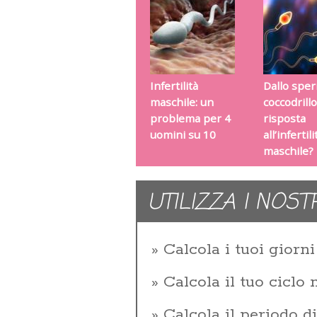
Infertilità
Dallo sper
maschile: un
coccodrillo
problema per 4
risposta
uomini su 10
all’infertili
maschile?
UTILIZZA I NOST
Calcola i tuoi giorni 
Calcola il tuo ciclo
Calcola il periodo d