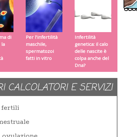
ma di
Per l’infertilità
Infertilità
 la
maschile,
genetica: il calo
spermatozoi
delle nascite è
tà
fatti in vitro
colpa anche del
Dna?
RI CALCOLATORI E SERVIZI
fertili
 mestruale
i ovulazione