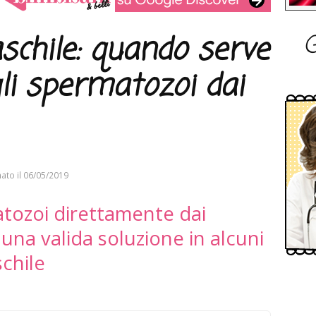
G
aschile: quando serve
gli spermatozoi dai
ato il
06/05/2019
atozoi direttamente dai
 una valida soluzione in alcuni
schile