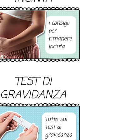
I consigli
per
rimanere
incinta
TEST DI
GRAVIDANZA
Tutto sul
test di
gravidanza