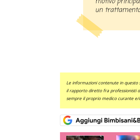
motivo principal
un trattamento
Le informazioni contenute in questo 
il rapporto diretto fra professionisti
sempre il proprio medico curante e/o 