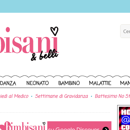
IDANZA
NEONATO
BAMBINO
MALATTIE
MA
iedi al Medico
Settimane di Gravidanza
Battesimo No St