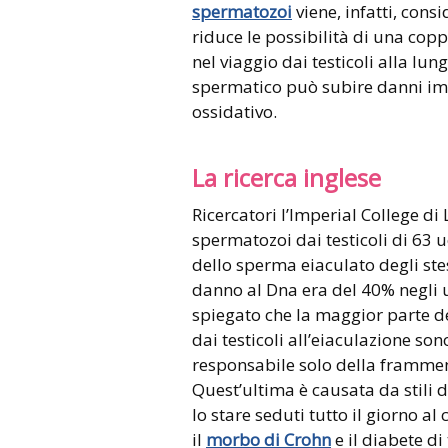
spermatozoi
viene, infatti, cons
riduce le possibilità di una cop
nel viaggio dai testicoli alla lun
spermatico può subire danni impo
ossidativo.
La ricerca inglese
Ricercatori l’Imperial College di
spermatozoi dai testicoli di 63 u
dello sperma eiaculato degli ste
danno al Dna era del 40% negli uo
spiegato che la maggior parte de
dai testicoli all’eiaculazione so
responsabile solo della frammen
Quest’ultima è causata da stili d
lo stare seduti tutto il giorno 
il
morbo di Crohn
e il diabete di