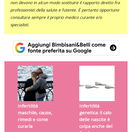
non devono in alcun modo sostituire il rapporto diretto fra
professionisti della salute e l’utente. È pertanto opportuno
consultare sempre il proprio medico curante e/o
specialisti.
Infertilità
Infertilità
maschile, cause,
genetica: il calo
rimedi e come
delle nascite è
curarla
colpa anche del