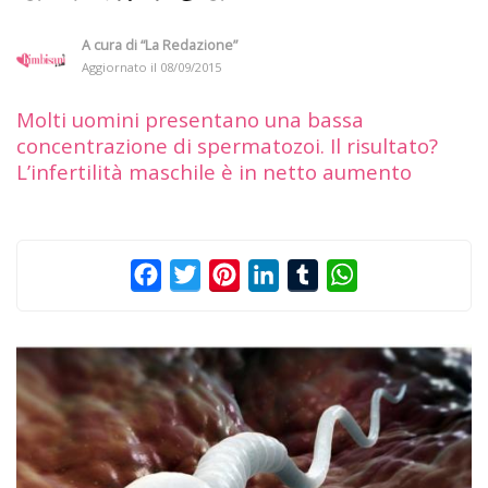
A cura di
“La Redazione”
Aggiornato il
08/09/2015
Molti uomini presentano una bassa
concentrazione di spermatozoi. Il risultato?
L’infertilità maschile è in netto aumento
Facebook
Twitter
Pinterest
LinkedIn
Tumblr
WhatsApp