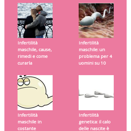
Infertilità
Infertilità
maschile, cause,
maschile: un
rimedi e come
problema per 4
curarla
uomini su 10
Infertilità
Infertilità
maschile in
genetica: il calo
costante
delle nascite è