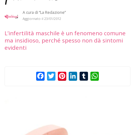
A cura di
“La Redazione”
Aggiornato il
23/01/2012
L’infertilità maschile è un fenomeno comune
ma insidioso, perché spesso non dà sintomi
evidenti
Facebook
Twitter
Pinterest
LinkedIn
Tumblr
WhatsApp