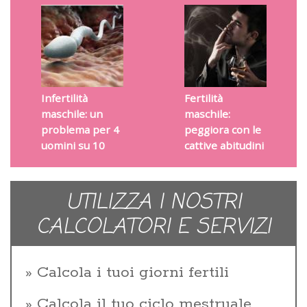
Infertilità
Fertilità
maschile: un
maschile:
problema per 4
peggiora con le
uomini su 10
cattive abitudini
UTILIZZA I NOSTRI
CALCOLATORI E SERVIZI
Calcola i tuoi giorni fertili
Calcola il tuo ciclo mestruale