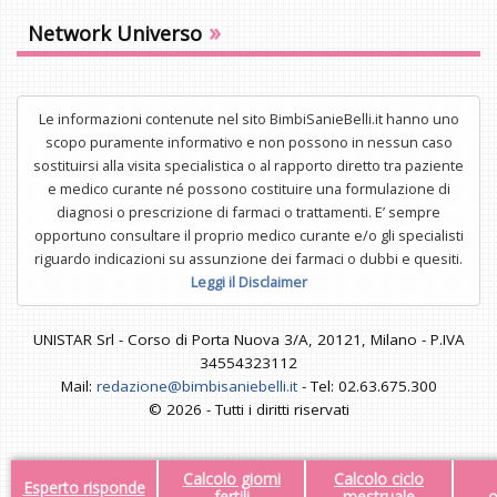
»
Network Universo
Le informazioni contenute nel sito BimbiSanieBelli.it hanno uno
scopo puramente informativo e non possono in nessun caso
sostituirsi alla visita specialistica o al rapporto diretto tra paziente
e medico curante né possono costituire una formulazione di
diagnosi o prescrizione di farmaci o trattamenti. E’ sempre
opportuno consultare il proprio medico curante e/o gli specialisti
riguardo indicazioni su assunzione dei farmaci o dubbi e quesiti.
Leggi il Disclaimer
UNISTAR Srl - Corso di Porta Nuova 3/A, 20121, Milano - P.IVA
34554323112
Mail:
redazione@bimbisaniebelli.it
- Tel: 02.63.675.300
© 2026 - Tutti i diritti riservati
Calcolo giorni
Calcolo ciclo
Esperto risponde
fertili
mestruale
o