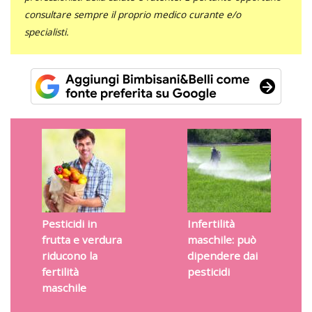
consultare sempre il proprio medico curante e/o
specialisti.
Pesticidi in
Infertilità
frutta e verdura
maschile: può
riducono la
dipendere dai
fertilità
pesticidi
maschile