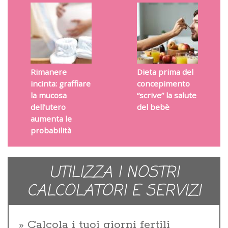
Rimanere
Dieta prima del
incinta: graffiare
concepimento
la mucosa
“scrive” la salute
dell’utero
del bebè
aumenta le
probabilità
UTILIZZA I NOSTRI
CALCOLATORI E SERVIZI
Calcola i tuoi giorni fertili