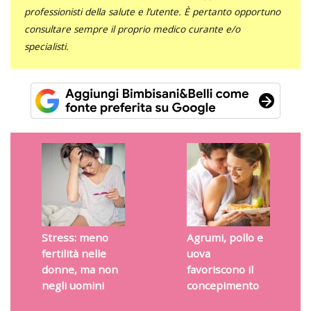
professionisti della salute e l’utente. È pertanto opportuno
consultare sempre il proprio medico curante e/o
specialisti.
Stress: meno
Agrumi, pollo e
fertilità nelle
uova
donne, ma non
favoriscono il
negli uomini
concepimento