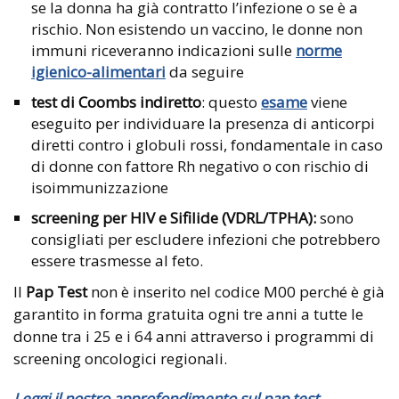
se la donna ha già contratto l’infezione o se è a
rischio. Non esistendo un vaccino, le donne non
immuni riceveranno indicazioni sulle
norme
igienico-alimentari
da seguire
test di Coombs indiretto
: questo
esame
viene
eseguito per individuare la presenza di anticorpi
diretti contro i globuli rossi, fondamentale in caso
di donne con fattore Rh negativo o con rischio di
isoimmunizzazione
screening per HIV e Sifilide (VDRL/TPHA):
sono
consigliati per escludere infezioni che potrebbero
essere trasmesse al feto.
Il
Pap Test
non è inserito nel codice M00 perché è già
garantito in forma gratuita ogni tre anni a tutte le
donne tra i 25 e i 64 anni attraverso i programmi di
screening oncologici regionali.
Leggi il nostro approfondimento sul pap test