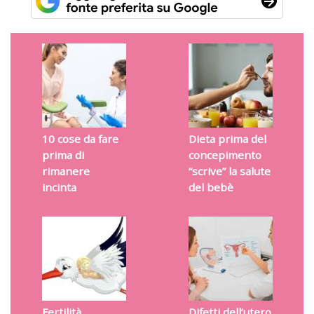
10 cose da fare
Dieta prima del
prima di
concepimento
rimanere
“scrive” la salute
incinta
del bebè
Fertilità
Difetti dell’utero