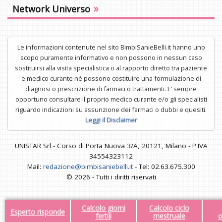
»
Network Universo
Le informazioni contenute nel sito BimbiSanieBelli.it hanno uno
scopo puramente informativo e non possono in nessun caso
sostituirsi alla visita specialistica o al rapporto diretto tra paziente
e medico curante né possono costituire una formulazione di
diagnosi o prescrizione di farmaci o trattamenti. E’ sempre
opportuno consultare il proprio medico curante e/o gli specialisti
riguardo indicazioni su assunzione dei farmaci o dubbi e quesiti.
Leggi il Disclaimer
UNISTAR Srl - Corso di Porta Nuova 3/A, 20121, Milano - P.IVA
34554323112
Mail:
redazione@bimbisaniebelli.it
- Tel: 02.63.675.300
© 2026 - Tutti i diritti riservati
Calcolo giorni
Calcolo ciclo
Esperto risponde
fertili
mestruale
o