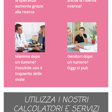
la speranza
anche la riserva
aumenta grazie
ovarica?
alla ricerca
Mamma dopo
Genitori dopo
un tumore?
un tumore?
Possibile con il
Oggi si può
trapianto delle
ovaie
UTILIZZA I NOSTRI
CALCOLATORI E SERVIZI