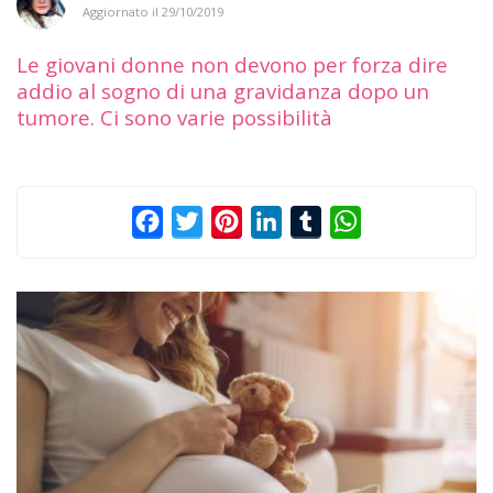
Aggiornato il
29/10/2019
Le giovani donne non devono per forza dire
addio al sogno di una gravidanza dopo un
tumore. Ci sono varie possibilità
Facebook
Twitter
Pinterest
LinkedIn
Tumblr
WhatsApp