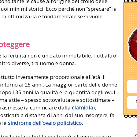
ono tante le cause all’origine del crollo delle
 suoi minimi storici. Ecco perché non “sprecare” la
e di ottimizzarla è fondamentale se si vuole
roteggere
 la fertilità non è un dato immutabile. Tutt’altro!
raltro diverse, tra uomo e donna.
attutto inversamente proporzionale all’età: il
e intorno ai 25 anni. La maggior parte delle donne
opo i 35 anni la qualità e la quantità degli ovuli
alattie – spesso sottovalutate e sottostimate –
trasmesse (a cominciare dalla
clamidia
),
sticata a distanza di anni dal suo insorgere, fa
e la
sindrome dell’ovaio policistico
.
 (resta infatti fertile molto più a lungo rispetto