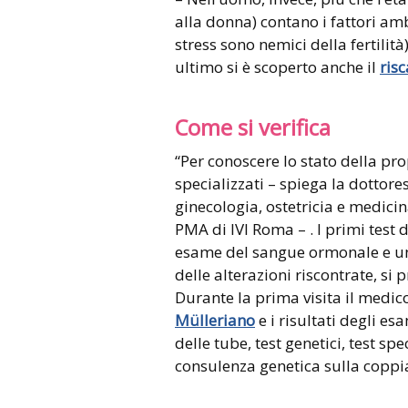
alla donna) contano i fattori ambi
stress sono nemici della fertilit
ultimo si è scoperto anche il
ris
Come si verifica
“Per conoscere lo stato della propr
specializzati – spiega la dottore
ginecologia, ostetricia e medici
PMA di IVI Roma – . I primi test 
esame del sangue ormonale e un’
delle alterazioni riscontrate, si
Durante la prima visita il medico 
Mülleriano
e i risultati degli es
delle tube, test genetici, test spec
consulenza genetica sulla coppia