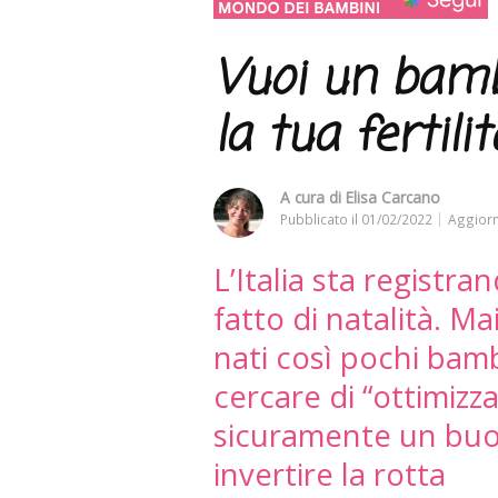
Vuoi un bambi
la tua fertilit
A cura di
Elisa Carcano
Pubblicato il
01/02/2022
Aggiorn
L’Italia sta registra
fatto di natalità. M
nati così pochi bamb
cercare di “ottimizzar
sicuramente un buo
invertire la rotta