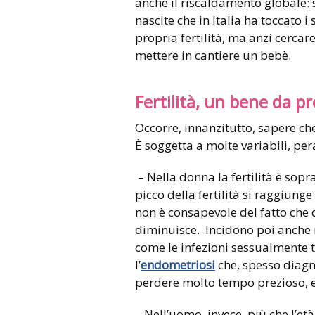
anche il riscaldamento globale: s
nascite che in Italia ha toccato i
propria fertilità, ma anzi cercar
mettere in cantiere un bebè.
Fertilità, un bene da p
Occorre, innanzitutto, sapere che
È soggetta a molte variabili, pe
– Nella donna la fertilità è sopr
picco della fertilità si raggiung
non è consapevole del fatto che d
diminuisce. Incidono poi anche m
come le infezioni sessualmente 
l’
endometriosi
che, spesso diagno
perdere molto tempo prezioso, 
– Nell’uomo, invece, più che l’età