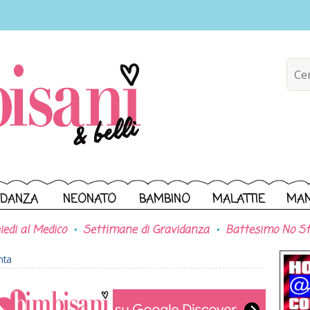
IDANZA
NEONATO
BAMBINO
MALATTIE
MA
iedi al Medico
Settimane di Gravidanza
Battesimo No St
nta