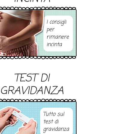
I consigli
per
rimanere
incinta
TEST DI
GRAVIDANZA
Tutto sul
test di
gravidanza