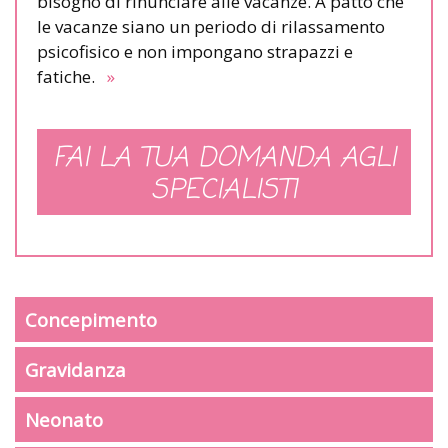
bisogno di rinunciare alle vacanze. A patto che
le vacanze siano un periodo di rilassamento
psicofisico e non impongano strapazzi e
fatiche.
»
FAI LA TUA DOMANDA AGLI
SPECIALISTI
Concepimento
Gravidanza
Neonato