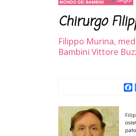
Chirurgo Fili
Filippo Murina, medi
Bambini Vittore Buzz
F
Fili
oste
pato