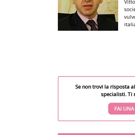
Vitt
soci
vulv
ital
Se non trovi la risposta a
specialisti. T
FAI UNA