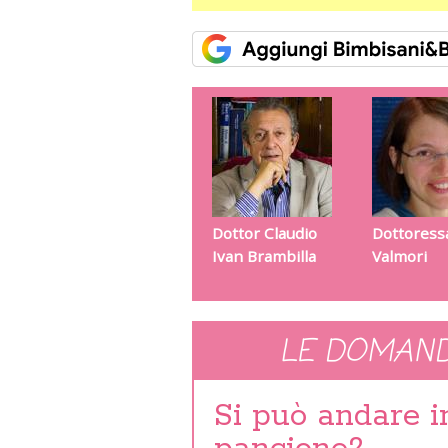
Dottor Claudio
Dottoressa
Ivan Brambilla
Valmori
LE DOMAND
Si può andare 