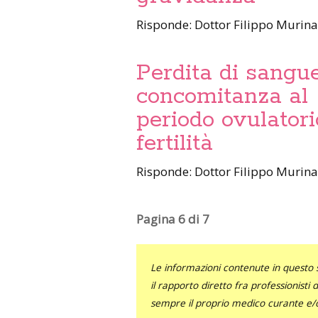
Risponde: Dottor Filippo Murin
Perdita di sangue
concomitanza al
periodo ovulatori
fertilità
Risponde: Dottor Filippo Murin
Pagina 6 di 7
Le informazioni contenute in questo 
il rapporto diretto fra professionisti
sempre il proprio medico curante e/o 