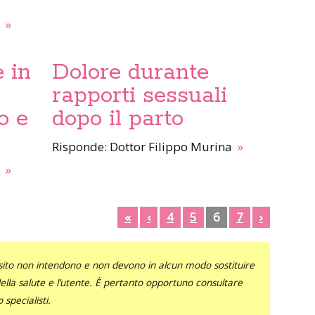
a
»
 in
Dolore durante
rapporti sessuali
o e
dopo il parto
Risponde: Dottor Filippo Murina
»
a
»
«
‹
4
5
6
7
›
sito non intendono e non devono in alcun modo sostituire
 della salute e l’utente. È pertanto opportuno consultare
specialisti.