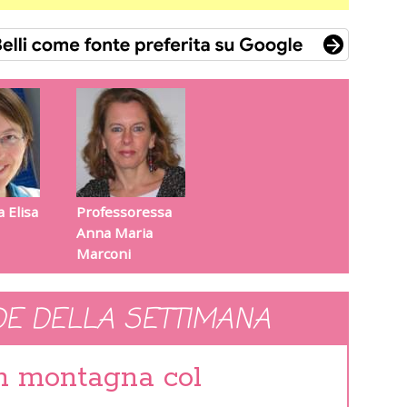
 Elisa
Professoressa
Anna Maria
Marconi
E DELLA SETTIMANA
in montagna col