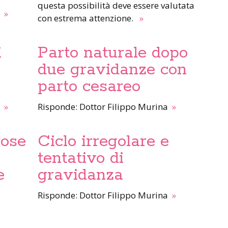
questa possibilità deve essere valutata
a
»
con estrema attenzione.
»
i
Parto naturale dopo
due gravidanze con
parto cesareo
a
»
Risponde: Dottor Filippo Murina
»
rose
Ciclo irregolare e
tentativo di
e
gravidanza
Risponde: Dottor Filippo Murina
»