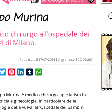
G
ppo Murina
co chirurgo all’ospedale dei
i di Milano.
Pubblicato il
17/07/2018
Aggiornato il
20/09/2024
acebook
Twitter
Pinterest
LinkedIn
Tumblr
WhatsApp
ppo Murina è medico chirurgo, specialista in
tricia e ginecologia, in particolare delle
logie della vulva, all’Ospedale dei Bambini