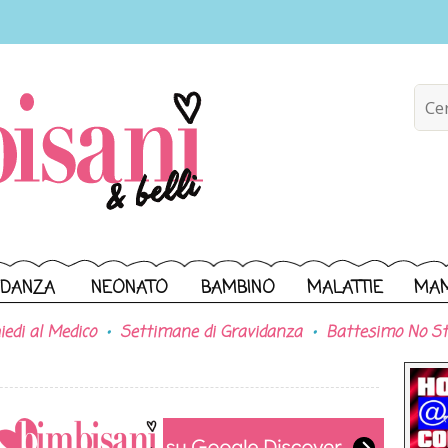
IDANZA
NEONATO
BAMBINO
MALATTIE
MA
iedi al Medico
Settimane di Gravidanza
Battesimo No St