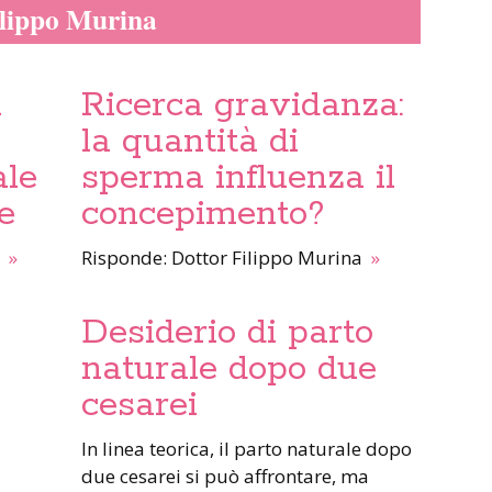
ilippo Murina
i
Ricerca gravidanza:
la quantità di
ale
sperma influenza il
e
concepimento?
a
»
Risponde: Dottor Filippo Murina
»
Desiderio di parto
naturale dopo due
cesarei
In linea teorica, il parto naturale dopo
due cesarei si può affrontare, ma