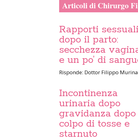
Articoli di Chirurgo F
Rapporti sessual
dopo il parto:
secchezza vagin
e un po’ di sangu
Risponde: Dottor Filippo Murin
Incontinenza
urinaria dopo
gravidanza dopo
colpo di tosse e
starnuto