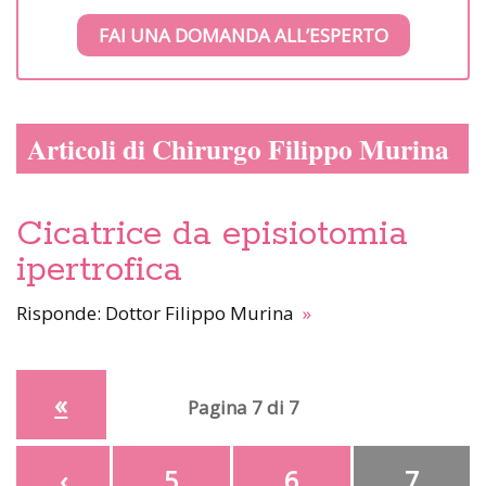
FAI UNA DOMANDA ALL’ESPERTO
Articoli di Chirurgo Filippo Murina
Cicatrice da episiotomia
ipertrofica
Risponde: Dottor Filippo Murina
»
«
Pagina 7 di 7
‹
5
6
7