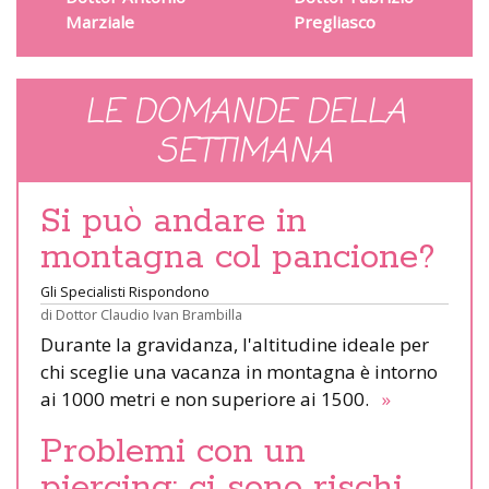
Marziale
Pregliasco
LE DOMANDE DELLA
SETTIMANA
Si può andare in
montagna col pancione?
Gli Specialisti Rispondono
di
Dottor Claudio Ivan Brambilla
Durante la gravidanza, l'altitudine ideale per
chi sceglie una vacanza in montagna è intorno
ai 1000 metri e non superiore ai 1500.
»
Problemi con un
piercing: ci sono rischi