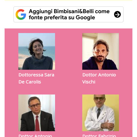
Dottoressa Sara
Dottor Antonio
De Carolis
Vischi
Dottor Antonio
Dottor Fabrizio