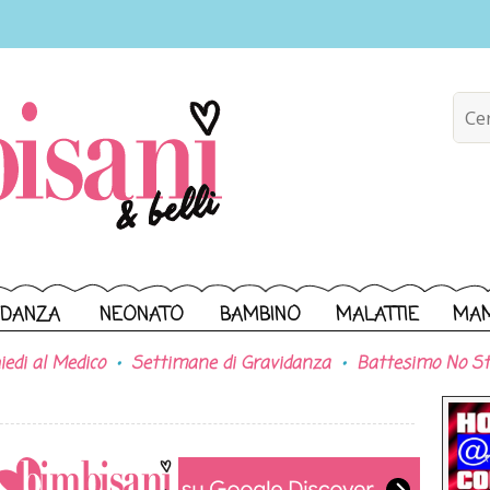
IDANZA
NEONATO
BAMBINO
MALATTIE
MA
iedi al Medico
Settimane di Gravidanza
Battesimo No St