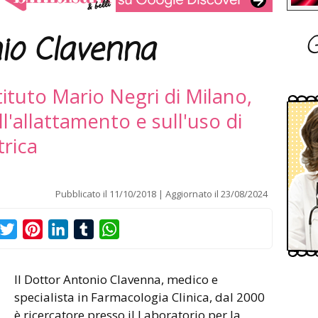
G
io Clavenna
ituto Mario Negri di Milano,
l'allattamento e sull'uso di
trica
Pubblicato il
11/10/2018
Aggiornato il
23/08/2024
acebook
Twitter
Pinterest
LinkedIn
Tumblr
WhatsApp
Il Dottor Antonio Clavenna, m
edico e
specialista in Farmacologia Clinica, dal 2000
è ricercatore presso il Laboratorio per la