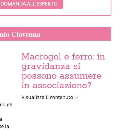
 DOMANDA ALL’ESPERTO
onio Clavenna
Macrogol e ferro: in
gravidanza si
possono assumere
in associazione?
Visualizza il contenuto
»
no gli
a
te la