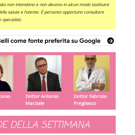
sito non intendono e non devono in alcun modo sostituire
 della salute e l’utente. È pertanto opportuno consultare
specialisti.
tonio
Dottor Antonio
Dottor Fabrizio
Marziale
Pregliasco
E DELLA SETTIMANA