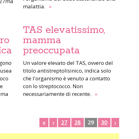
a 27ma
malattia.
»
TAS elevatissimo,
ro
mamma
ica
preoccupata
Un valore elevato del TAS, ovvero del
ausea
titolo antistreptolisinico, indica solo
poco
che l'organismo è venuto a contatto
he
con lo streptococco. Non
rima
necessariamente di recente.
»
«
‹
27
28
29
30
›